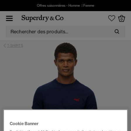
Offres saisonnières -
Homme
|
Femme
0
T-SHIRTS
Cookie Banner