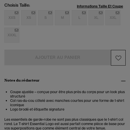
Choisis Taille:
Informations Taille Et Coupe
XXS
XS
S
M
L
XL
XXL
XXXL
AJOUTER AU PANIER
Notes du rédacteur
Coupe ajustée – conçue pour être plus près du corps pour un look plus
structuré
Col ras-du-cou côtelé avec manches courtes pour une forme de t-shirt
iconique
Logo brodé et étiquette signature
Les essentiels de garde-robe ne sont pas plus classiques que le t-shirt col
rond. Le T-shirt Essential Logo est aussi parfait comme pièce de base pour
vos superpositions que comme élément central de votre tenue.