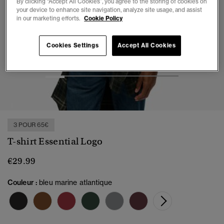
By clicking “Accept All Cookies”, you agree to the storing of cookies on
your device to enhance site navigation, analyze site usage, and assist
in our marketing efforts.
Cookie Policy
Cookies Settings
Accept All Cookies
1
2
3
4
5
6
7
3 POUR 65€
T-shirt Essential Logo
€29.99
Couleur :
bleu marine atlantique