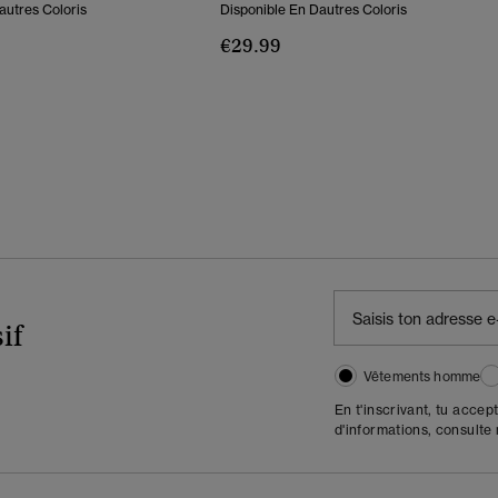
autres Coloris
Disponible En Dautres Coloris
€29.99
if
Vêtements homme
En t'inscrivant, tu accep
d'informations, consulte