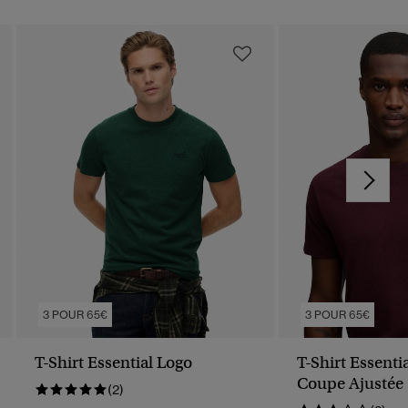
3 POUR 65€
3 POUR 65€
T-Shirt Essential Logo
T-Shirt Essenti
Coupe Ajustée
(2)