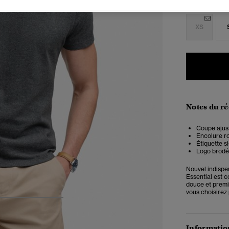
Choisis Taille
XS
Notes du r
Coupe ajust
Encolure r
Étiquette s
Logo brodé 
Nouvel indispe
Essential est 
douce et premi
vous choisirez
4
5
6
Information