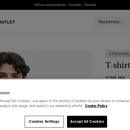
Offres saisonnières -
Homme
|
Femme
OUTLET
3 POUR 65€
T-shir
€29.99
Couleur :
Gri
anner
“Accept All Cookies”, you agree to the storing of cookies on your device to enhance 
analyze site usage, and assist in our marketing efforts.
Cookie Policy
Cookies Settings
Accept All Cookies