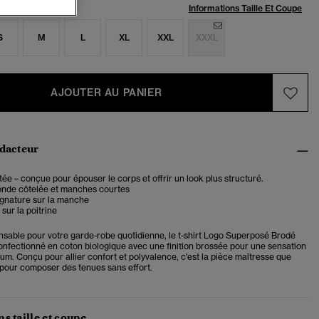
:
Informations Taille Et Coupe
S
M
L
XL
XXL
XXXL
AJOUTER AU PANIER
édacteur
ée – conçue pour épouser le corps et offrir un look plus structuré.
onde côtelée et manches courtes
ignature sur la manche
sur la poitrine
nsable pour votre garde-robe quotidienne, le t-shirt Logo Superposé Brodé
confectionné en coton biologique avec une finition brossée pour une sensation
um. Conçu pour allier confort et polyvalence, c'est la pièce maîtresse que
 pour composer des tenues sans effort.
s taille et coupe