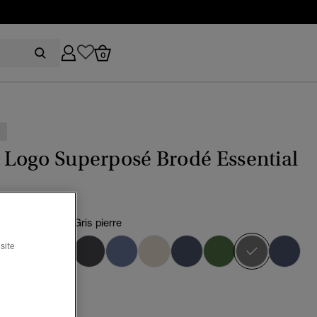
0
t Logo Superposé Brodé Essential
s chiné antique/Gris pierre
sélectio
site