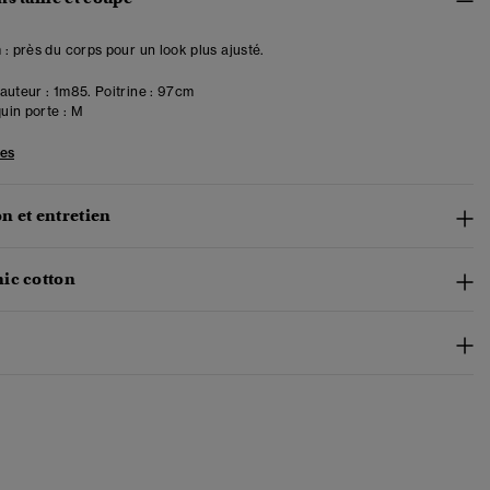
 : près du corps pour un look plus ajusté.
uteur : 1m85. Poitrine : 97cm
in porte :
M
les
n et entretien
ic cotton