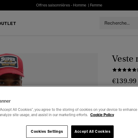
Offres saisonnières -
Homme
|
Femme
OUTLET
Veste 
€139.99
Choisis Taille
anner
XS
“Accept All Cookies”, you agree to the storing of cookies on your device to enhance 
analyze site usage, and assist in our marketing efforts.
Cookie Policy
Cookies Settings
Accept All Cookies