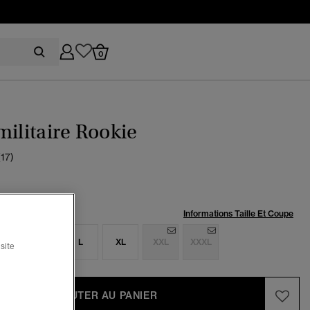
0
militaire Rookie
(17)
:
Informations Taille Et Coupe
S
M
L
XL
XXL
XXXL
site
AJOUTER AU PANIER