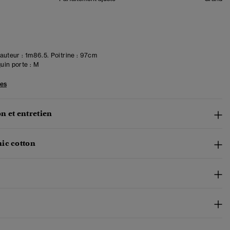
uteur : 1m86.5. Poitrine : 97cm
in porte :
M
les
n et entretien
ic cotton