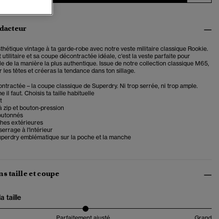
édacteur
thétique vintage à ta garde-robe avec notre veste militaire classique Rookie.
 utilitaire et sa coupe décontractée idéale, c'est la veste parfaite pour
yle de la manière la plus authentique. Issue de notre collection classique M65,
r les têtes et créeras la tendance dans ton sillage.
tractée – la coupe classique de Superdry. Ni trop serrée, ni trop ample.
il faut. Choisis ta taille habituelle
t
 zip et bouton-pression
outonnés
hes extérieures
errage à l'intérieur
perdry emblématique sur la poche et la manche
s taille et coupe
 taille
Parfaitement ajusté
Grand