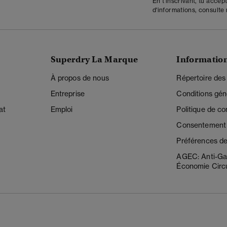
En t'inscrivant, tu accep
d'informations, consulte
Superdry La Marque
Informatio
À propos de nous
Répertoire des
Entreprise
Conditions gén
at
Emploi
Politique de con
Consentement r
Préférences de
AGEC: Anti-Ga
Économie Circu