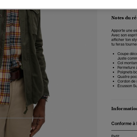
Notes du r
Apporte une es
Avec son esprit
afficher ton st
tu feras tourne
Coupe décon
Juste comme 
Col montan
Fermeture à
Poignets b
Quatre poc
Cordon de s
Écusson Su
Information
4
5
6
7
Conforme à la
Petit