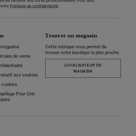
tes de recevoir nos offres promotionnelles. Pour plus
 notre
Politique de confidentialité
ns
Trouver un magasin
 magasins
Cette rubrique vous permet de
trouver votre boutique la plus proche.
érales de vente
fidentialité
LOCALISATEUR DE
MAGASIN
elatif aux cookies
 cookies
spillage Pour Une
laire