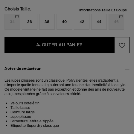
Choisis Taille:
Informations Taille Et Coupe
34
36
38
40
42
44
46
AJOUTER AU PANIER
Notes du rédacteur
Les jupes plissées sont un classique. Polyvalentes, elles s'adaptent à
n'importe quelle tenue et ajouteront une touche d'authenticité à ton style.
Ce modèle vintage ne fait pas exception et donne des airs de nouveauté
aux jupes plissées grâce à son velours côtelé.
Velours côtelé fin
Taille basse
Ceinture large
Jupe plissée
Fermeture latérale zippée
Étiquette Superdry classique