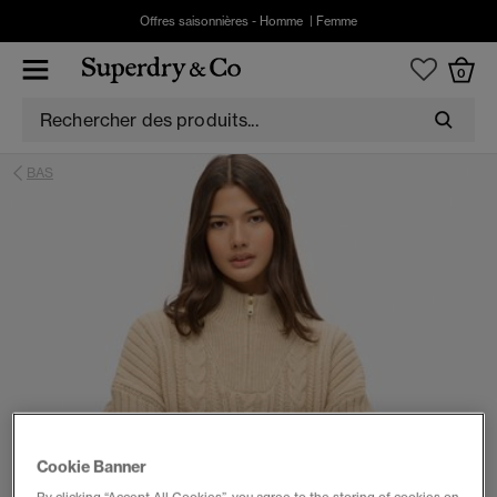
Offres saisonnières -
Homme
|
Femme
0
BAS
Cookie Banner