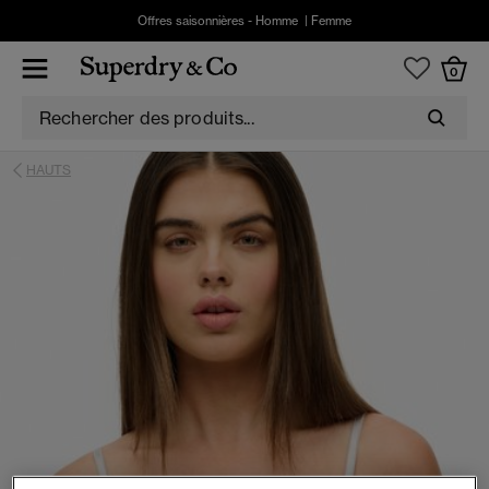
Offres saisonnières -
Homme
|
Femme
0
HAUTS