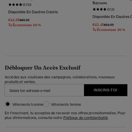
Rayures
(10)
(3)
Disponible En Dautres Coloris
Disponible En Dautres C
€44.99
Prix Réduit De
À
€89.99
€45.49
Prix Réduit De
À
€64.99
Tu Économises 50 %
Tu Économises 30 %
Débloquer Un Accès Exclusif
Accédez aux coulisses des campagnes, collaborations, nouveaux
produits et ventes.
INSCRIS-TOI
Vêtements homme
Vêtements femme
En t'inscrivant, tu acceptes de recevoir nos offres promotionnelles. Pour
plus d'informations, consulte notre
Politique de confidentialité