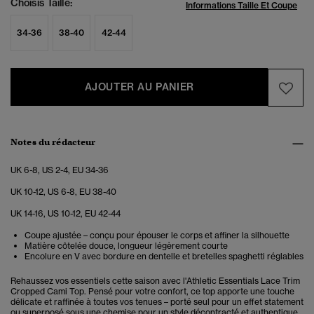
Choisis Taille:
Informations Taille Et Coupe
34-36
38-40
42-44
AJOUTER AU PANIER
Notes du rédacteur
UK 6-8, US 2-4, EU 34-36
UK 10-12, US 6-8, EU 38-40
UK 14-16, US 10-12, EU 42-44
Coupe ajustée – conçu pour épouser le corps et affiner la silhouette
Matière côtelée douce, longueur légèrement courte
Encolure en V avec bordure en dentelle et bretelles spaghetti réglables
Rehaussez vos essentiels cette saison avec l'Athletic Essentials Lace Trim
Cropped Cami Top. Pensé pour votre confort, ce top apporte une touche
délicate et raffinée à toutes vos tenues – porté seul pour un effet statement
ou superposé sous une chemise pour un style décontracté et authentique.