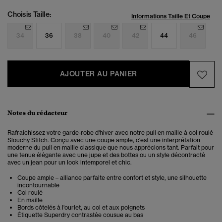
Choisis Taille:
Informations Taille Et Coupe
34
36
38
40
42
44
46
AJOUTER AU PANIER
Notes du rédacteur
Rafraîchissez votre garde-robe d'hiver avec notre pull en maille à col roulé
Slouchy Stitch. Conçu avec une coupe ample, c'est une interprétation
moderne du pull en maille classique que nous apprécions tant. Parfait pour
une tenue élégante avec une jupe et des bottes ou un style décontracté
avec un jean pour un look intemporel et chic.
Coupe ample – alliance parfaite entre confort et style, une silhouette
incontournable
Col roulé
En maille
Bords côtelés à l'ourlet, au col et aux poignets
Étiquette Superdry contrastée cousue au bas