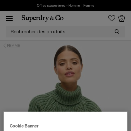
Offres saisonnières -
Homme
|
Femme
0
FEMME
Cookie Banner