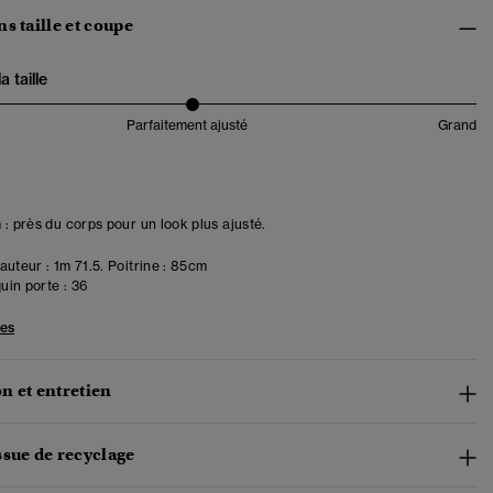
s taille et coupe
 taille
Parfaitement ajusté
Grand
 : près du corps pour un look plus ajusté.
uteur : 1m 71.5. Poitrine : 85cm
in porte :
36
les
n et entretien
ssue de recyclage