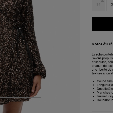
34
3
Notes du r
La robe portefe
l'avons propul
et sequins, pou
chacun de tes 
une liberté de 
texture à ton s
Coupe slim 
Longueur de
Décolleté 
Manches lo
Fermeture p
5
6
7
8
Doublure i