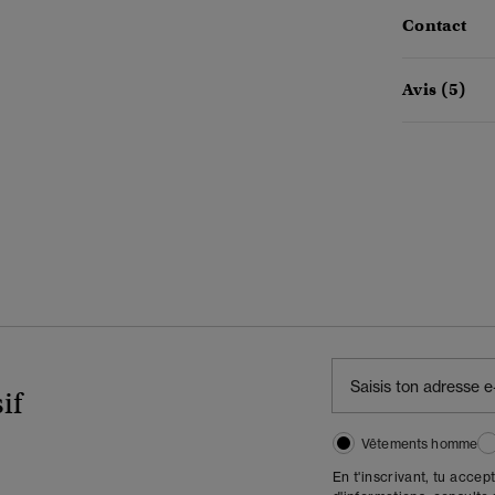
Contact
Avis (5)
if
Vêtements homme
En t'inscrivant, tu accep