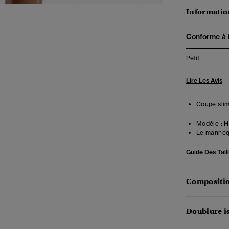
Information
Conforme à la
Petit
Lire Les Avis
Coupe slim
Modèle :
Ha
Le mannequ
Guide Des Tail
Compositio
Doublure i