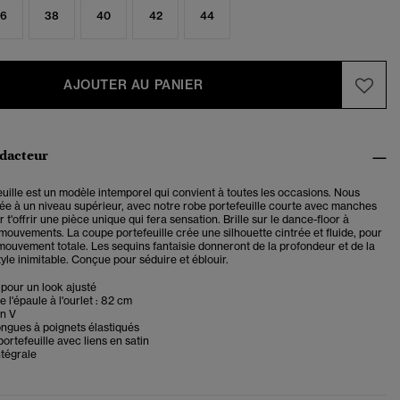
6
38
40
42
44
AJOUTER AU PANIER
édacteur
uille est un modèle intemporel qui convient à toutes les occasions. Nous
sée à un niveau supérieur, avec notre robe portefeuille courte avec manches
r t'offrir une pièce unique qui fera sensation. Brille sur le dance-floor à
mouvements. La coupe portefeuille crée une silhouette cintrée et fluide, pour
mouvement totale. Les sequins fantaisie donneront de la profondeur et de la
tyle inimitable. Conçue pour séduire et éblouir.
pour un look ajusté
 l'épaule à l'ourlet : 82 cm
en V
ngues à poignets élastiqués
ortefeuille avec liens en satin
ntégrale