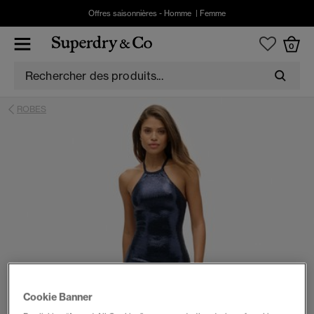
Offres saisonnières -
Homme
|
Femme
0
ROBES
Cookie Banner