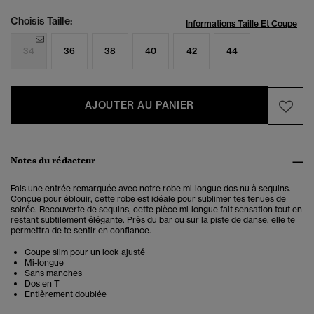
Choisis Taille:
Informations Taille Et Coupe
34
36
38
40
42
44
AJOUTER AU PANIER
Notes du rédacteur
Fais une entrée remarquée avec notre
robe mi-longue dos nu à sequins
.
Conçue pour éblouir, cette robe est idéale pour sublimer tes tenues de
soirée. Recouverte de sequins, cette pièce mi-longue fait sensation tout en
restant subtilement élégante. Près du bar ou sur la piste de danse, elle te
permettra de te sentir en confiance.
Coupe slim pour un look ajusté
Mi-longue
Sans manches
Dos en T
Entièrement doublée