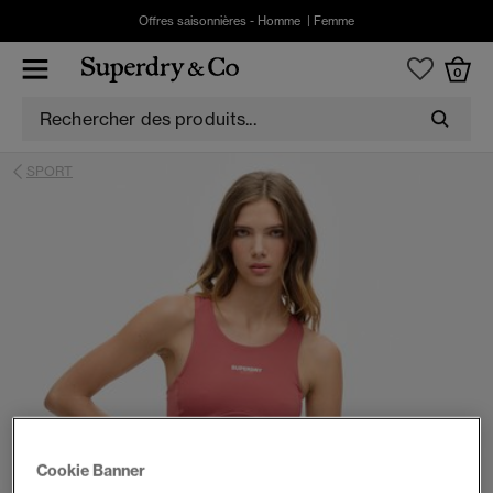
Offres saisonnières -
Homme
|
Femme
0
SPORT
Cookie Banner