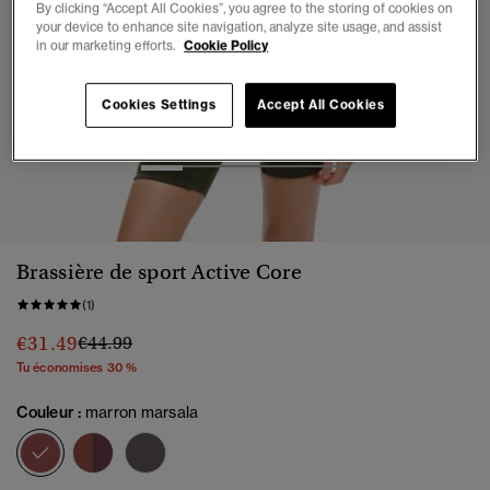
By clicking “Accept All Cookies”, you agree to the storing of cookies on
your device to enhance site navigation, analyze site usage, and assist
in our marketing efforts.
Cookie Policy
Cookies Settings
Accept All Cookies
1
2
3
4
5
Brassière de sport Active Core
(1)
Prix réduit de
à
€31.49
€44.99
Tu économises 30 %
Couleur :
marron marsala
sélectionné