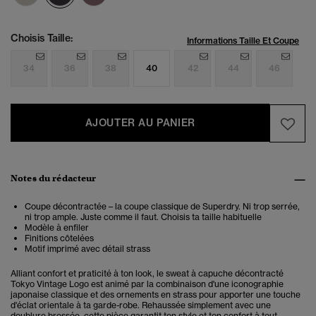
Choisis Taille:
Informations Taille Et Coupe
34
36
38
40
42
44
46
AJOUTER AU PANIER
Notes du rédacteur
Coupe décontractée – la coupe classique de Superdry. Ni trop serrée,
ni trop ample. Juste comme il faut. Choisis ta taille habituelle
Modèle à enfiler
Finitions côtelées
Motif imprimé avec détail strass
Alliant confort et praticité à ton look, le sweat à capuche décontracté
Tokyo Vintage Logo
est animé par la combinaison d'une iconographie
japonaise classique et des ornements en strass pour apporter une touche
d'éclat orientale à ta garde-robe. Rehaussée simplement avec une
doublure brossée, cette pièce garantit ton style et ton confort à tout