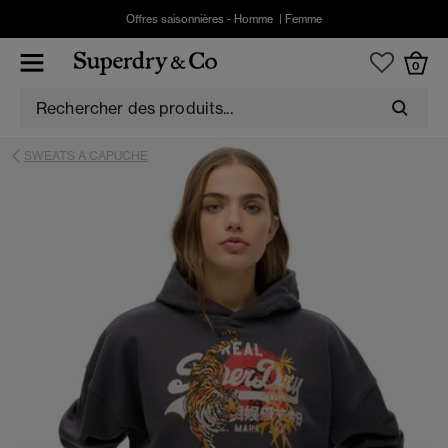
Offres saisonnières -
Homme
|
Femme
0
SWEATS A CAPUCHE