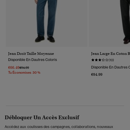
Jean Droit Taille Moyenne
Jean Large En Coton 
Disponible En Dautres Coloris
(10)
€66.49
Disponible En Dautres C
Prix Réduit De
À
€94.99
Tu Économises 30 %
€94.99
Débloquer Un Accès Exclusif
Accédez aux coulisses des campagnes, collaborations, nouveaux