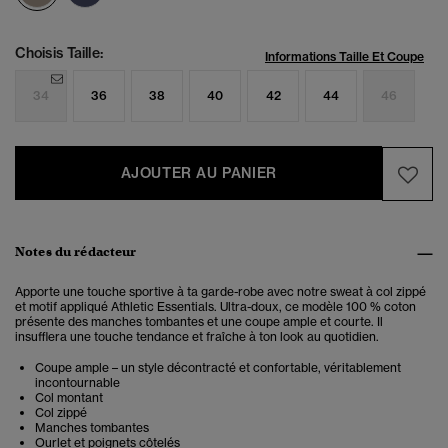
Choisis Taille:
Informations Taille Et Coupe
34
36
38
40
42
44
46
AJOUTER AU PANIER
Notes du rédacteur
Apporte une touche sportive à ta garde-robe avec notre sweat à col zippé
et motif appliqué Athletic Essentials. Ultra-doux, ce modèle 100 % coton
présente des manches tombantes et une coupe ample et courte. Il
insufflera une touche tendance et fraîche à ton look au quotidien.
Coupe ample – un style décontracté et confortable, véritablement
incontournable
Col montant
Col zippé
Manches tombantes
Ourlet et poignets côtelés