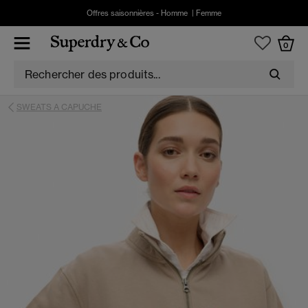
Offres saisonnières -
Homme
|
Femme
0
SWEATS A CAPUCHE