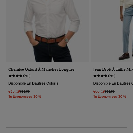
Chemise Oxford À Manches Longues
Jean Droit À Taille M
(6)
(2)
Disponible En Dautres Coloris
Disponible En Dautres C
€45.49
€66.49
Prix Réduit De
À
Prix Réduit De
À
€64.99
€94.99
Tu Économises 30 %
Tu Économises 30 %