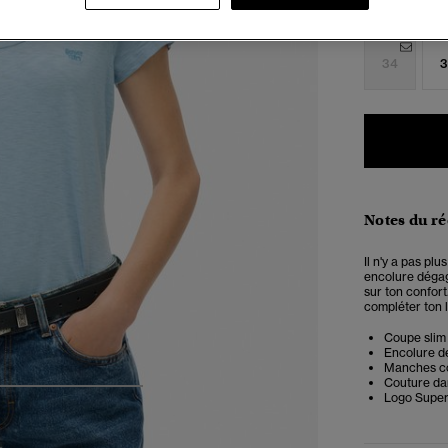
Choisis Taille
34
3
Notes du r
Il n'y a pas pl
encolure déga
sur ton confor
compléter ton l
Coupe slim 
Encolure 
Manches c
Couture da
4
5
6
7
Logo Super