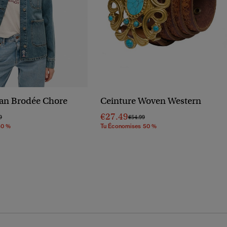
ean Brodée Chore
Ceinture Woven Western
€27.49
éduit De
À
Prix Réduit De
À
9
€54.99
30 %
Tu Économises 50 %