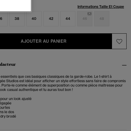
:
Informations Taille Et Coupe
6
38
40
42
44
46
48
AJOUTER AU PANIER
édacteur
us essentiels que ces basiques classiques de la garde-robe. Le
t-shirt à
gée
Studios est idéal pour afficher un style effortless sans faire de compromis
t. Porte-le comme élément de superposition ou comme pièce maîtresse pour
ook casual authentique et tu auras tout bon !
pour un look ajusté
dégagée
ourtes
ns le dos
dry brodé