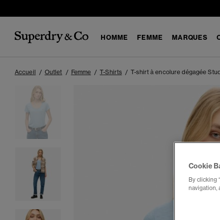
HOMME
FEMME
MARQUES
Accueil
Outlet
Femme
T-Shirts
T-shirt à encolure dégagée Stu
Cookie B
By clicking 
navigation, 