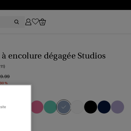
0
t à encolure dégagée Studios
(11)
ix réduit de
à
29.99
 30 %
u forever
sélectionné
site