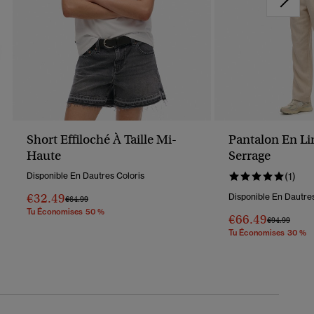
Short Effiloché À Taille Mi-
Pantalon En L
Haute
Serrage
Disponible En Dautres Coloris
(1)
€32.49
Disponible En Dautres
Prix Réduit De
À
€64.99
Tu Économises 50 %
€66.49
Prix Réduit D
À
€94.99
Tu Économises 30 %