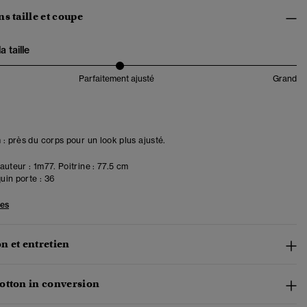
s taille et coupe
 taille
Parfaitement ajusté
Grand
 : près du corps pour un look plus ajusté.
uteur : 1m77. Poitrine : 77.5 cm
in porte :
36
les
n et entretien
otton in conversion