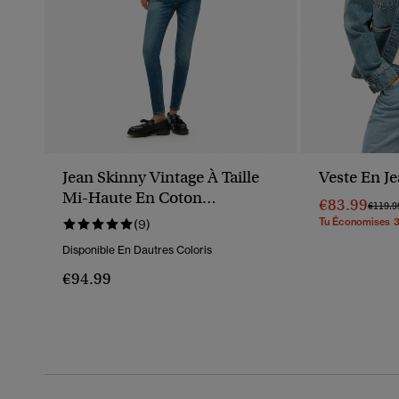
Jean Skinny Vintage À Taille
Veste En J
Mi-Haute En Coton
€83.99
Prix R
€119.9
Biologique
Tu Économises 
(9)
Disponible En Dautres Coloris
€94.99