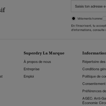
if
Vêtements homme
En t'inscrivant, tu accep
d'informations, consulte
Superdry La Marque
Informatio
À propos de nous
Répertoire des
Entreprise
Conditions gén
at
Emploi
Politique de con
Consentement r
Préférences de
AGEC: Anti-Ga
Économie Circu