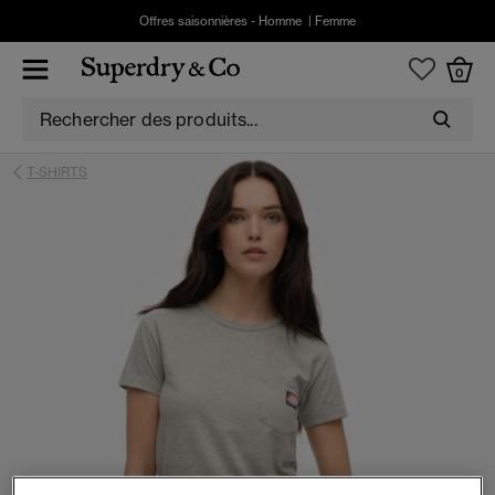
Offres saisonnières -
Homme
|
Femme
0
T-SHIRTS