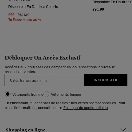
Disponible En Dautres C
Disponible En Dautres Coloris
€94.99
€66.49
Prix Réduit De
À
€94.99
Tu Économises 30 %
Débloquer Un Accès Exclusif
Accédez aux coulisses des campagnes, collaborations, nouveaux
produits et ventes.
INSCRIS-TOI
Vêtements homme
Vêtements femme
En t'inscrivant, tu acceptes de recevoir nos offres promotionnelles. Pour
plus d'informations, consulte notre
Politique de confidentialité
Shopping en ligne