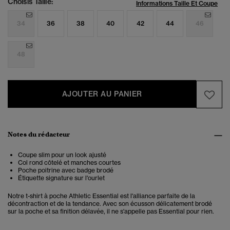
Choisis Taille:
Informations Taille Et Coupe
34
36
38
40
42
44
46
48
AJOUTER AU PANIER
Notes du rédacteur
Coupe slim pour un look ajusté
Col rond côtelé et manches courtes
Poche poitrine avec badge brodé
Étiquette signature sur l'ourlet
Notre t-shirt à poche Athletic Essential est l'alliance parfaite de la
décontraction et de la tendance. Avec son écusson délicatement brodé
sur la poche et sa finition délavée, il ne s'appelle pas Essential pour rien.