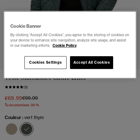
Cookie Banner
By clicking “Accept All Cookies”, you agree to the storing of cookies on
your device to enhance site navigation, analyze site usage, and assist
in our marketing efforts.
Cookie Policy
1
2
3
4
5
6
7
8
Cookies Settings
Accept All Cookies
Veste Matelassée Chore Liner
(5)
Prix réduit de
à
€69.99
€99.99
Tu économises 30 %
Couleur :
vert thym
sélectionné