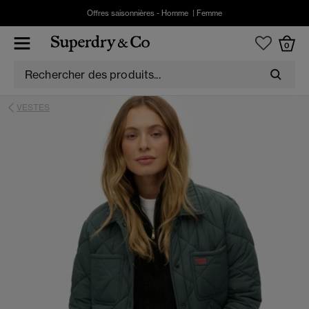
Offres saisonnières -
Homme
|
Femme
0
VESTES