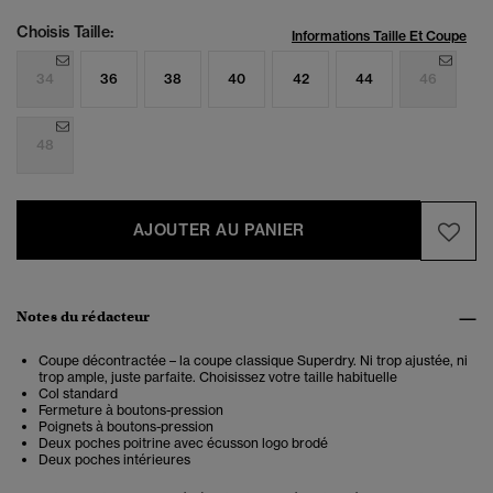
Choisis Taille:
Informations Taille Et Coupe
34
36
38
40
42
44
46
48
AJOUTER AU PANIER
Notes du rédacteur
Coupe décontractée – la coupe classique Superdry. Ni trop ajustée, ni
trop ample, juste parfaite. Choisissez votre taille habituelle
Col standard
Fermeture à boutons-pression
Poignets à boutons-pression
Deux poches poitrine avec écusson logo brodé
Deux poches intérieures