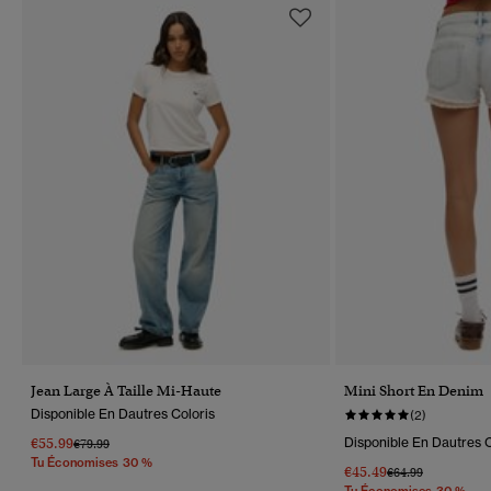
Jean Large À Taille Mi-Haute
Mini Short En Denim
Disponible En Dautres Coloris
(2)
€55.99
Disponible En Dautres C
Prix Réduit De
À
€79.99
Tu Économises 30 %
€45.49
Prix Réduit De
À
€64.99
Tu Économises 30 %