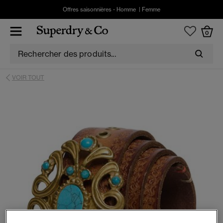
Offres saisonnières -
Homme
|
Femme
0
VOIR TOUT