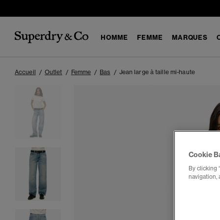
HOMME
FEMME
MARQUES
Accueil
Outlet
Femme
Bas
Jean large à taille mi-haute
Cookie B
By clicking 
navigation, 