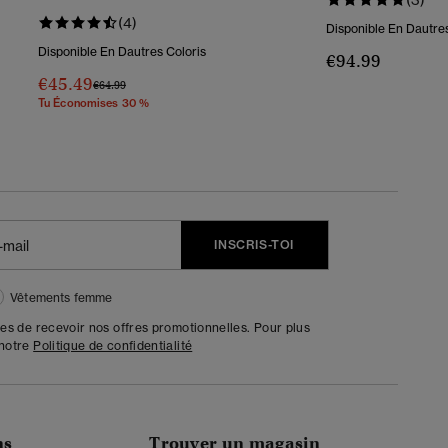
(4)
Disponible En Dautres
Disponible En Dautres Coloris
€94.99
€45.49
Prix Réduit De
À
€64.99
Tu Économises 30 %
INSCRIS-TOI
Vêtements femme
tes de recevoir nos offres promotionnelles. Pour plus
 notre
Politique de confidentialité
ns
Trouver un magasin