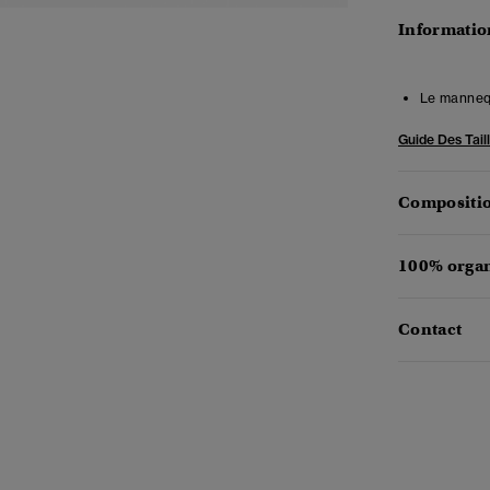
Information
Le mannequ
Guide Des Tail
Compositio
100% organ
Contact