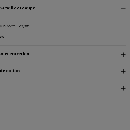
s taille et coupe
in porte :
28/32
les
n et entretien
ic cotton