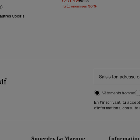
€45.49
Prix Réduit De
À
€64.99
Tu Économises 30 %
9)
autres Coloris
if
Vêtements homme
En t'inscrivant, tu accep
d'informations, consulte
Superdry La Marque
Informatio