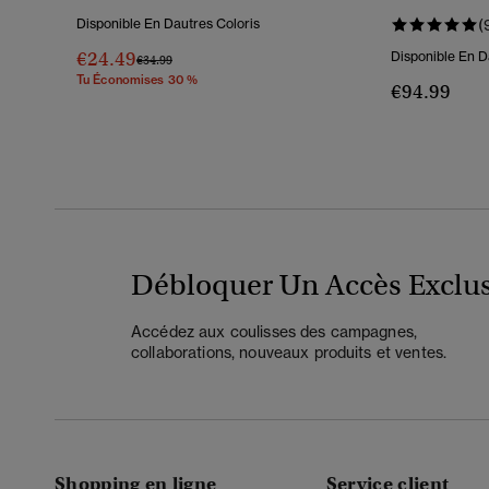
Biologique
Disponible En Dautres Coloris
(
€24.49
Disponible En D
Prix Réduit De
À
€34.99
Tu Économises 30 %
€94.99
Débloquer Un Accès Exclus
Accédez aux coulisses des campagnes,
collaborations, nouveaux produits et ventes.
Shopping en ligne
Service client