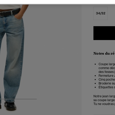
34/32
Notes du r
Coupe large
comme déco
des fesses 
Fermeture z
Cinq poches
Broderie su
Étiquettes 
Notre jean larg
sa coupe large 
4
5
6
7
Tu ne voudras p