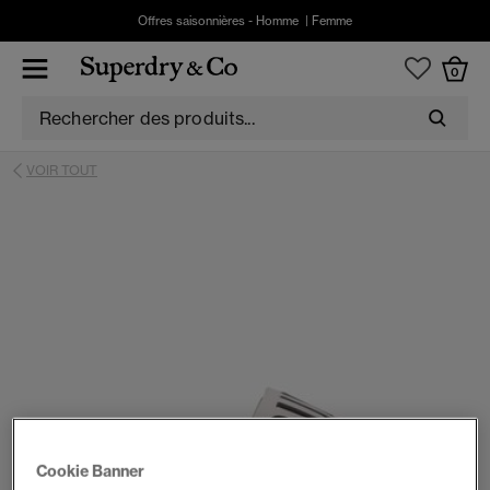
Offres saisonnières -
Homme
|
Femme
0
VOIR TOUT
Cookie Banner