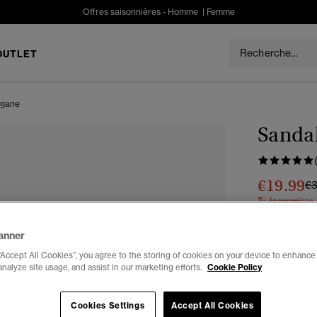
Offres saisonnières -
Homme
|
Femme
OUTLET
égane
Sandal
€19.99
Pr
€
Tu économises
Couleur :
nat
anner
séle
“Accept All Cookies”, you agree to the storing of cookies on your device to enhance 
analyze site usage, and assist in our marketing efforts.
Cookie Policy
Choisis Taille
Cookies Settings
Accept All Cookies