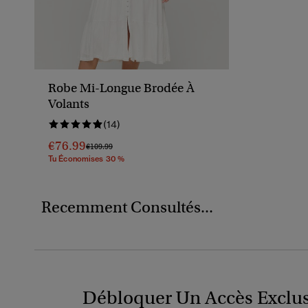
Robe Mi-Longue Brodée À
Volants
(14)
€76.99
Prix Réduit De
À
€109.99
Tu Économises 30 %
Recemment Consultés...
Débloquer Un Accès Exclus