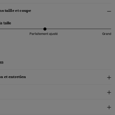
s taille et coupe
 taille
Parfaitement ajusté
Grand
les
n et entretien