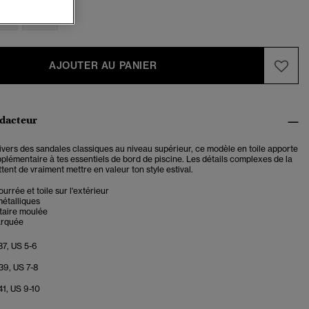
-6
7-8
AJOUTER AU PANIER
édacteur
nivers des sandales classiques au niveau supérieur, ce modèle en toile apporte
plémentaire à tes essentiels de bord de piscine. Les détails complexes de la
tent de vraiment mettre en valeur ton style estival.
urrée et toile sur l'extérieur
étalliques
taire moulée
arquée
37, US 5-6
39, US 7-8
41, US 9-10