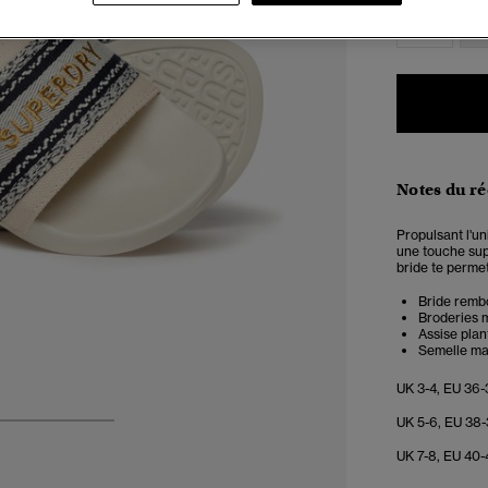
3-4
5
Notes du r
Propulsant l'u
une touche sup
bride te permet
Bride rembo
Broderies m
Assise plan
Semelle m
UK 3-4, EU 36-
UK 5-6, EU 38-
3
4
5
UK 7-8, EU 40-