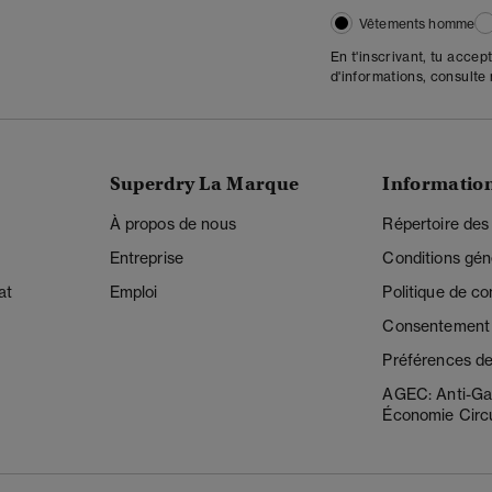
Vêtements homme
En t'inscrivant, tu accep
d'informations, consulte
Superdry La Marque
Informatio
À propos de nous
Répertoire des
Entreprise
Conditions gén
at
Emploi
Politique de con
Consentement r
Préférences de
AGEC: Anti-Ga
Économie Circu