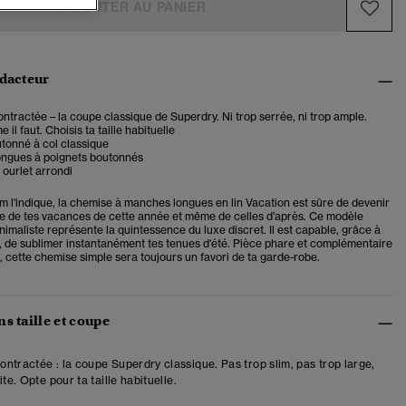
AJOUTER AU PANIER
édacteur
tractée – la coupe classique de Superdry. Ni trop serrée, ni trop ample.
il faut. Choisis ta taille habituelle
tonné à col classique
ngues à poignets boutonnés
 ourlet arrondi
l'indique, la chemise à manches longues en lin Vacation est sûre de devenir
le de tes vacances de cette année et même de celles d'après. Ce modèle
nimaliste représente la quintessence du luxe discret. Il est capable, grâce à
, de sublimer instantanément tes tenues d'été. Pièce phare et complémentaire
, cette chemise simple sera toujours un favori de ta garde-robe.
s taille et coupe
ntractée : la coupe Superdry classique. Pas trop slim, pas trop large,
ite. Opte pour ta taille habituelle.