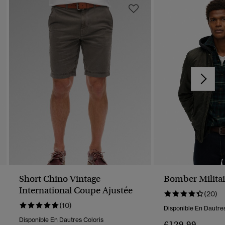
Short Chino Vintage
Bomber Milita
International Coupe Ajustée
(20)
(10)
Disponible En Dautres
Disponible En Dautres Coloris
€129.99