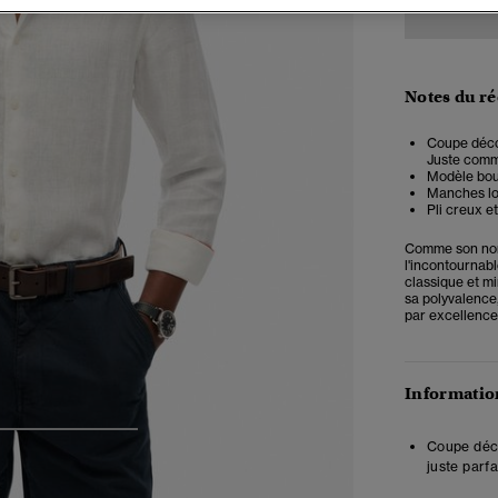
Notes du r
Coupe décon
Juste comme 
Modèle bou
Manches lo
Pli creux et
Comme son nom 
l'incontournab
classique et mi
sa polyvalence
par excellence
Information
4
5
6
Coupe déco
juste parfa