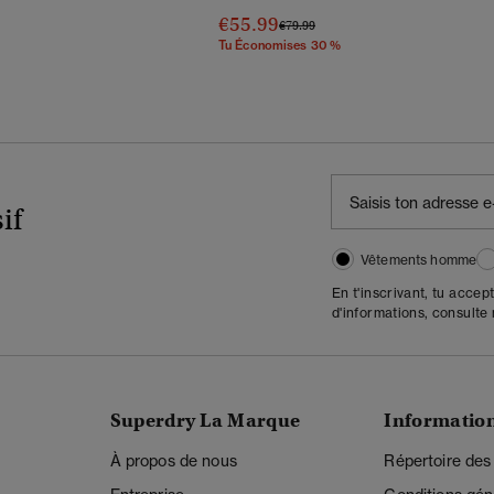
€55.99
Prix Réduit De
À
€79.99
Tu Économises 30 %
if
Vêtements homme
En t'inscrivant, tu accep
d'informations, consulte
Superdry La Marque
Informatio
À propos de nous
Répertoire des