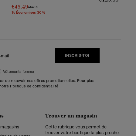
€45.49
Prix Réduit De
À
€64.99
Tu Économises 30 %
INSCRIS-TOI
Vêtements femme
tes de recevoir nos offres promotionnelles. Pour plus
 notre
Politique de confidentialité
ns
Trouver un magasin
 magasins
Cette rubrique vous permet de
trouver votre boutique la plus proche.