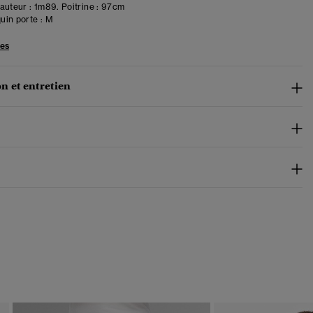
uteur : 1m89. Poitrine : 97cm
in porte :
M
les
n et entretien