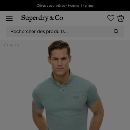
Offres saisonnières -
Homme
|
Femme
0
HAUTS