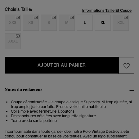
Choisis Taille:
Informations Taille Et Coupe
XXS
XS
S
M
L
XL
XXL
XXXL
AJOUTER AU PANIER
Notes du rédacteur
Coupe décontractée – la coupe classique Superdry. Ni trop ajustée, ni
trop ample, juste parfaite. Prenez votre taille habituelle
Col simple avec fermeture à boutons
Emmanchures côtelées avec languette signature
Texte brodé sur la poitrine
Incontournable dans toute garde-robe, notre Polo Vintage Destroy a été
conçu pour constituer la base de vos tenues. Avec un logo subtilement