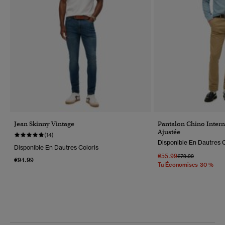
Jean Skinny Vintage
Pantalon Chino Inter
Ajustée
(14)
Disponible En Dautres C
Disponible En Dautres Coloris
€55.99
Prix Réduit De
À
€79.99
€94.99
Tu Économises 30 %