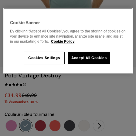
Cookie Banner
By clicking “Accept All Cookies”, you agree to the storing of cookies on
your device to enhance site navigation, analyze site usage, and assist
in our marketing efforts.
Cookie Policy
1
2
3
4
5
Cookies Settings
Accept All Cookies
Polo Vintage Destroy
(1)
Prix réduit de
à
€34.99
€49.99
Tu économises 30 %
Couleur :
bleu tourmaline
sélectionné