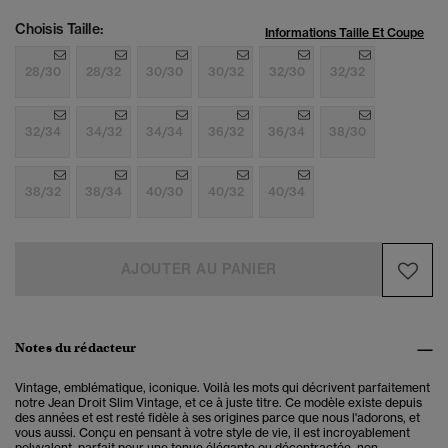
Choisis Taille:
Informations Taille Et Coupe
28/30
28/32
30/30
30/32
32/30
32/32
32/34
34/32
34/34
36/32
36/34
38/30
38/32
38/34
40/30
40/32
40/34
AJOUTER AU PANIER
Notes du rédacteur
Vintage, emblématique, iconique. Voilà les mots qui décrivent parfaitement
notre Jean Droit Slim Vintage, et ce à juste titre. Ce modèle existe depuis
des années et est resté fidèle à ses origines parce que nous l'adorons, et
vous aussi. Conçu en pensant à votre style de vie, il est incroyablement
polyvalent, parfait pour une tenue élégante ou décontractée, non