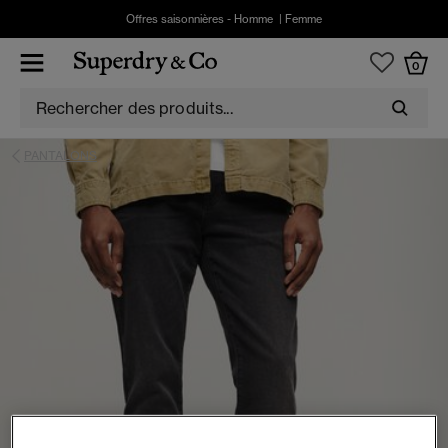
Offres saisonnières -
Homme
|
Femme
0
PANTALONS