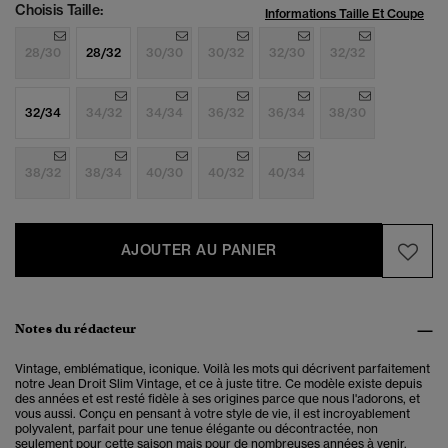
Choisis Taille:
Informations Taille Et Coupe
28/30
28/32
30/30
30/32
32/30
32/32
32/34
34/32
34/34
36/32
36/34
38/30
38/32
38/34
40/30
40/32
40/34
AJOUTER AU PANIER
Notes du rédacteur
Vintage, emblématique, iconique. Voilà les mots qui décrivent parfaitement
notre Jean Droit Slim Vintage, et ce à juste titre. Ce modèle existe depuis
des années et est resté fidèle à ses origines parce que nous l'adorons, et
vous aussi. Conçu en pensant à votre style de vie, il est incroyablement
polyvalent, parfait pour une tenue élégante ou décontractée, non
seulement pour cette saison mais pour de nombreuses années à venir.