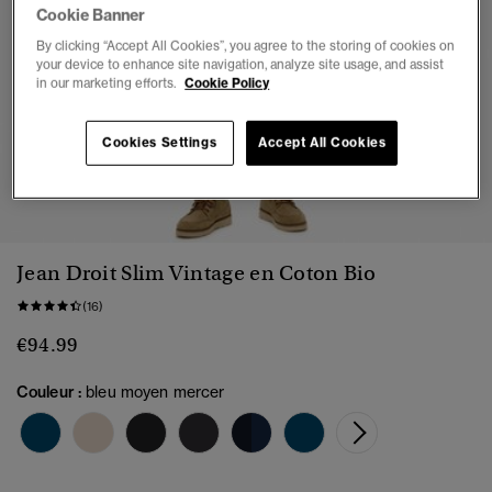
Cookie Banner
By clicking “Accept All Cookies”, you agree to the storing of cookies on
your device to enhance site navigation, analyze site usage, and assist
in our marketing efforts.
Cookie Policy
Cookies Settings
Accept All Cookies
1
2
3
4
5
6
Jean Droit Slim Vintage en Coton Bio
(16)
€94.99
Couleur :
bleu moyen mercer