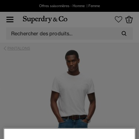
Offres saisonnières -
Homme
|
Femme
0
PANTALONS