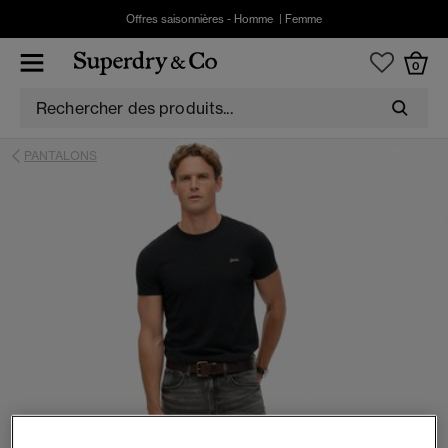
Offres saisonnières -
Homme
|
Femme
0
PANTALONS