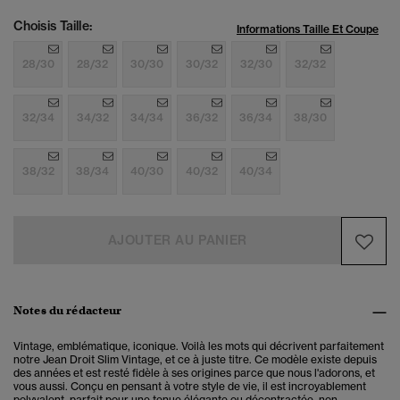
Choisis Taille:
Informations Taille Et Coupe
28/30
28/32
30/30
30/32
32/30
32/32
32/34
34/32
34/34
36/32
36/34
38/30
38/32
38/34
40/30
40/32
40/34
AJOUTER AU PANIER
Notes du rédacteur
Vintage, emblématique, iconique. Voilà les mots qui décrivent parfaitement
notre Jean Droit Slim Vintage, et ce à juste titre. Ce modèle existe depuis
des années et est resté fidèle à ses origines parce que nous l'adorons, et
vous aussi. Conçu en pensant à votre style de vie, il est incroyablement
polyvalent, parfait pour une tenue élégante ou décontractée, non