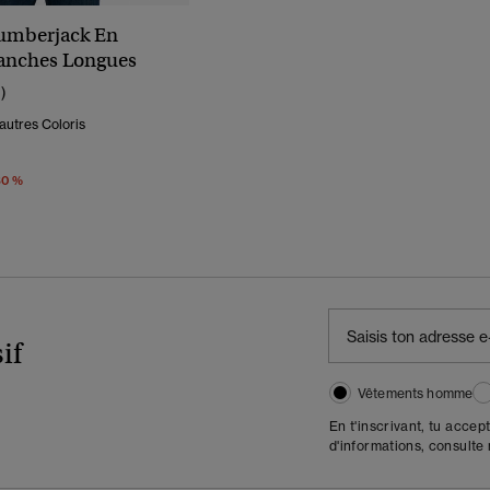
umberjack En
anches Longues
1)
autres Coloris
éduit De
À
30 %
if
Vêtements homme
En t'inscrivant, tu accep
d'informations, consulte