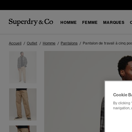
HOMME
FEMME
MARQUES
Accueil
Outlet
Homme
Pantalons
Pantalon de travail à cinq p
Cookie B
By clicking 
navigation, 