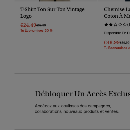
T-Shirt Ton Sur Ton Vintage
Chemise L
Logo
Coton À M
€24.49
(
Prix Réduit De
À
€34.99
Tu Économises 30 %
Disponible En D
€48.99
Prix R
€69.99
Tu Économises 
Débloquer Un Accès Exclus
Accédez aux coulisses des campagnes,
collaborations, nouveaux produits et ventes.