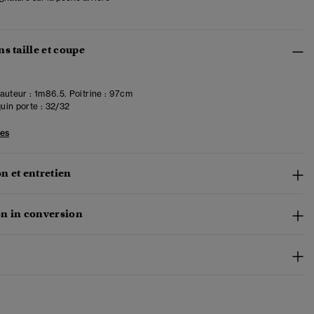
s taille et coupe
uteur : 1m86.5. Poitrine : 97cm
in porte :
32/32
les
n et entretien
n in conversion