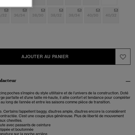
6/32
36/34
38/30
38/32
38/34
40/30
40/32
AJOUTER AU PANIER
édacteur
inq poches s’inspire du style utilitaire et de l’univers de la construction. Doté
ge parfaite et d’une taille mi-haute, il allie confort et tendance pour compléter
 au long de l’année et entre les saisons comme pièce de transition.
. Certains l’appellent baggy, d’autres ample, d’autres encore la considèrent
ntractée. C’est une coupe plus généreuse. Plus de liberté de mouvement
aux chevilles.
aute avec passants de ceinture
zippée et boutonnée
ignature sur la poche arrière