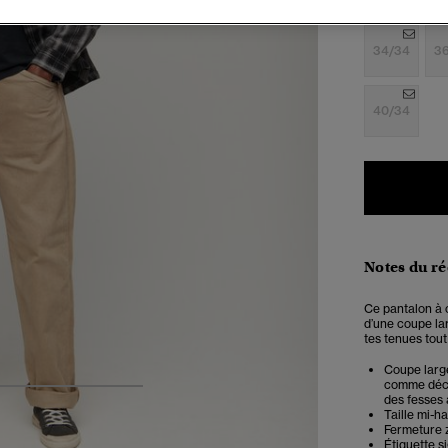
34/34
3
40/34
Notes du r
Ce pantalon à c
d’une coupe lar
tes tenues tout
Coupe large
comme déco
4
5
6
7
des fesses 
Taille mi-h
Fermeture 
Étiquette s