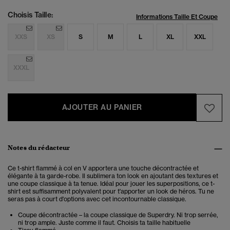
Choisis Taille:
Informations Taille Et Coupe
XXS
XS
S
M
L
XL
XXL
XXXL
AJOUTER AU PANIER
Notes du rédacteur
Ce t-shirt flammé à col en V apportera une touche décontractée et
élégante à ta garde-robe. Il sublimera ton look en ajoutant des textures et
une coupe classique à ta tenue. Idéal pour jouer les superpositions, ce t-
shirt est suffisamment polyvalent pour t'apporter un look de héros. Tu ne
seras pas à court d'options avec cet incontournable classique.
Coupe décontractée – la coupe classique de Superdry. Ni trop serrée,
ni trop ample. Juste comme il faut. Choisis ta taille habituelle