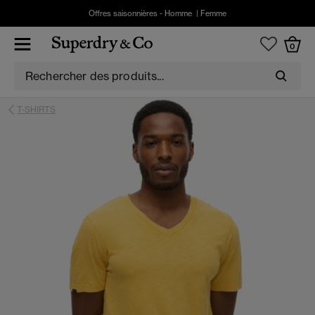
Offres saisonnières -
Homme
|
Femme
0
T-SHIRTS