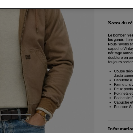
Notes du r
Le bomber n'es
les générations
Nous l'avons e
capuche Vinta
héritage authe
doublure en pea
toujours porter
Coupe décon
Juste comme 
Capuche à 
Fermeture 
Deux poch
Poignets et
Poches int
Capuche et
Écusson S
3
4
5
Information