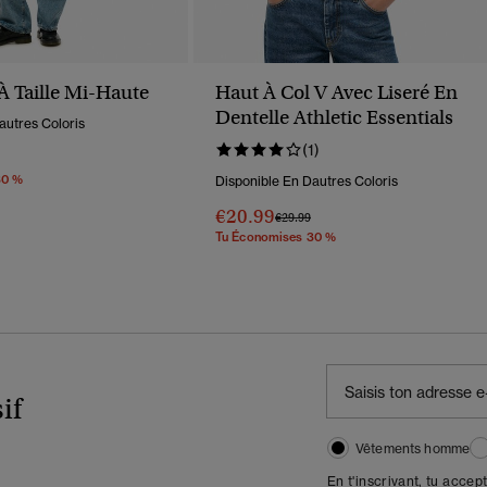
À Taille Mi-Haute
Haut À Col V Avec Liseré En
Dentelle Athletic Essentials
autres Coloris
(1)
éduit De
À
30 %
Disponible En Dautres Coloris
€20.99
Prix Réduit De
À
€29.99
Tu Économises 30 %
if
Vêtements homme
En t'inscrivant, tu accep