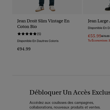
Jean Droit Slim Vintage En
Jean Large 
Coton Bio
Disponible En D
(5)
€55.99
Prix R
€79.99
Tu Économises 
Disponible En Dautres Coloris
€94.99
Débloquer Un Accès Exclus
Accédez aux coulisses des campagnes,
collaborations, nouveaux produits et ventes.