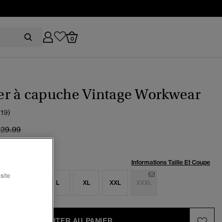
0
r à capuche Vintage Workwear
(19)
ix réduit de
à
129.99
 30 %
:
Informations Taille Et Coupe
site
S
M
L
XL
XXL
XXXL
AJOUTER AU PANIER