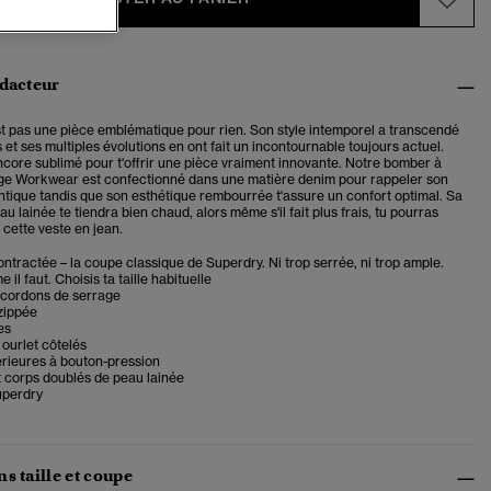
édacteur
t pas une pièce emblématique pour rien. Son style intemporel a transcendé
 et ses multiples évolutions en ont fait un incontournable toujours actuel.
ncore sublimé pour t'offrir une pièce vraiment innovante. Notre bomber à
ge Workwear est confectionné dans une matière denim pour rappeler son
ntique tandis que son esthétique rembourrée t'assure un confort optimal. Sa
u lainée te tiendra bien chaud, alors même s'il fait plus frais, tu pourras
 cette veste en jean.
tractée – la coupe classique de Superdry. Ni trop serrée, ni trop ample.
il faut. Choisis ta taille habituelle
cordons de serrage
zippée
es
 ourlet côtelés
érieures à bouton-pression
 corps doublés de peau lainée
uperdry
s taille et coupe