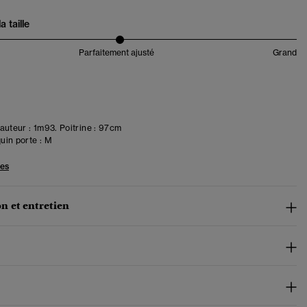
 taille
Parfaitement ajusté
Grand
uteur : 1m93. Poitrine : 97cm
in porte :
M
les
n et entretien