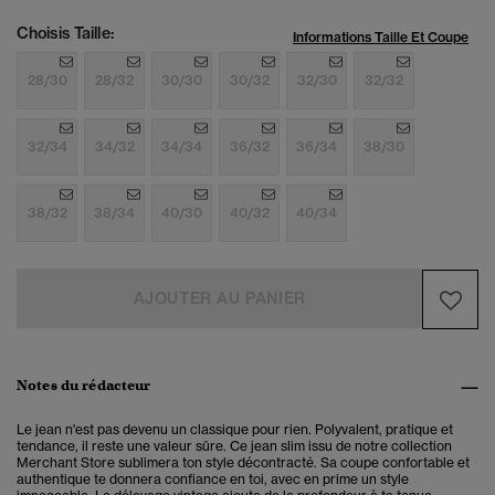
Choisis Taille:
Informations Taille Et Coupe
28/30
28/32
30/30
30/32
32/30
32/32
32/34
34/32
34/34
36/32
36/34
38/30
38/32
38/34
40/30
40/32
40/34
AJOUTER AU PANIER
Notes du rédacteur
Le jean n'est pas devenu un classique pour rien. Polyvalent, pratique et
tendance, il reste une valeur sûre. Ce jean slim issu de notre collection
Merchant Store sublimera ton style décontracté. Sa coupe confortable et
authentique te donnera confiance en toi, avec en prime un style