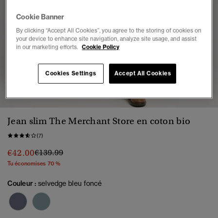
Cookie Banner
By clicking “Accept All Cookies”, you agree to the storing of cookies on
your device to enhance site navigation, analyze site usage, and assist
in our marketing efforts.
Cookie Policy
Cookies Settings
Accept All Cookies
1
2
3
4
5
6
7
Jean slim The Merchant Store en coton bio
(7)
Prix réduit de
à
€42.00
€139.99
Tu économises 70 %
Couleur :
selvedge bleu foncé