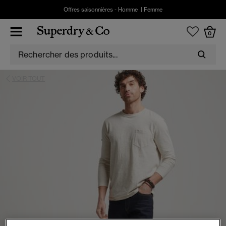
Offres saisonnières -
Homme
|
Femme
0
VOIR TOUT