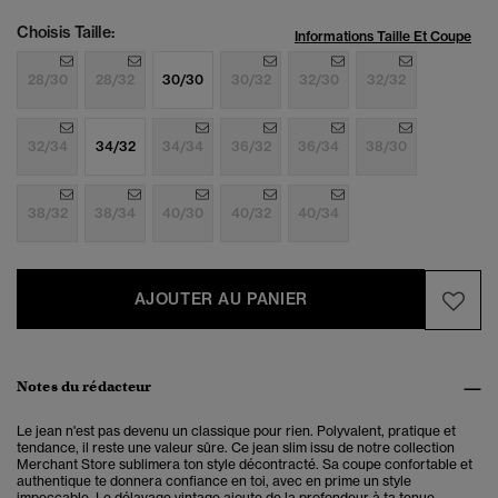
Choisis Taille:
Informations Taille Et Coupe
28/30
28/32
30/30
30/32
32/30
32/32
32/34
34/32
34/34
36/32
36/34
38/30
38/32
38/34
40/30
40/32
40/34
AJOUTER AU PANIER
Notes du rédacteur
Le jean n'est pas devenu un classique pour rien. Polyvalent, pratique et
tendance, il reste une valeur sûre. Ce jean slim issu de notre collection
Merchant Store sublimera ton style décontracté. Sa coupe confortable et
authentique te donnera confiance en toi, avec en prime un style
impeccable. Le délavage vintage ajoute de la profondeur à ta tenue.