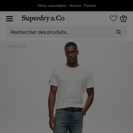
Offres saisonnières -
Homme
|
Femme
0
VOIR TOUT