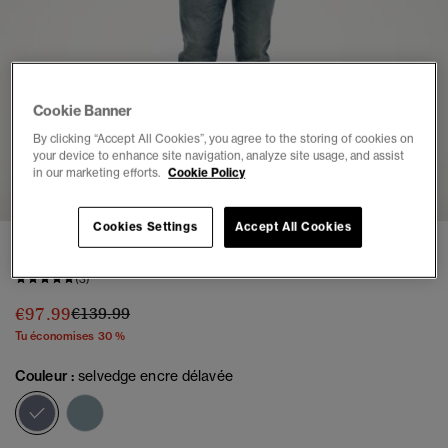
Cookie Banner
By clicking “Accept All Cookies”, you agree to the storing of cookies on
your device to enhance site navigation, analyze site usage, and assist
1
2
3
4
5
6
7
in our marketing efforts.
Cookie Policy
Cookies Settings
Accept All Cookies
Jean slim The Merchant Store en coton bio
(3)
Prix réduit de
à
€97.99
€139.99
Tu économises 30 %
Couleur :
selvedge encre délavée
sélectionné