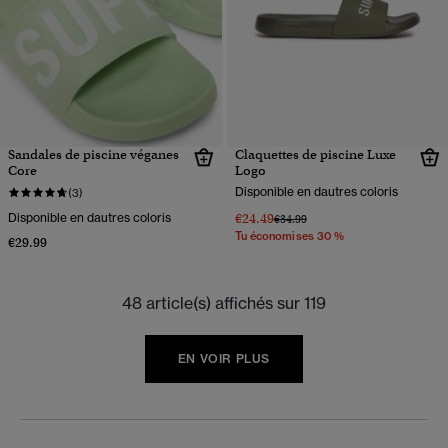
Sandales de piscine véganes
Claquettes de piscine Luxe
Core
Logo
Disponible en dautres coloris
(3)
Disponible en dautres coloris
€24.49
Prix réduit de
à
€34.99
Tu économises 30 %
€29.99
48 article(s) affichés sur 119
EN VOIR PLUS