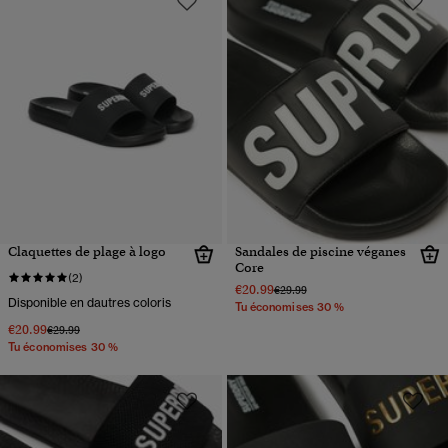
Claquettes de plage à logo
Sandales de piscine véganes
Core
(2)
€20.99
Prix réduit de
à
€29.99
Disponible en dautres coloris
Tu économises 30 %
€20.99
Prix réduit de
à
€29.99
Tu économises 30 %