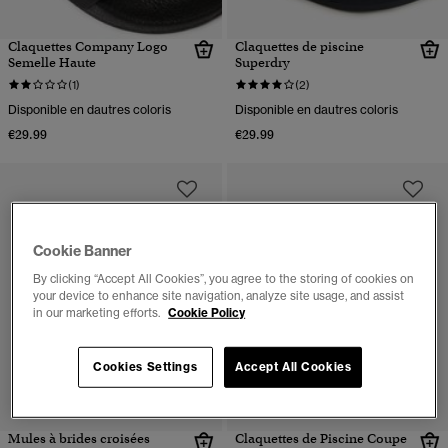
Claquettes Company Logo
Claquettes de piscine
Semelle Haute
Superdry
(1)
(2)
Disponible en dautres coloris
Disponible en dautres coloris
€29.99
€29.99
Cookie Banner
By clicking “Accept All Cookies”, you agree to the storing of cookies on
your device to enhance site navigation, analyze site usage, and assist
in our marketing efforts.
Cookie Policy
Cookies Settings
Accept All Cookies
Mules à brides croisées
Claquettes de Piscine Coupe