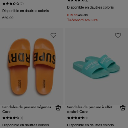
(2)
(2)
Disponible en dautres coloris
Disponible en dautres coloris
€19.99
Prix réduit de
à
€39.99
€29.99
Tu économises 50 %
Sandales de piscine véganes
Sandales de piscine à effet
Core
ombré Core
(7)
(1)
Disponible en dautres coloris
Disponible en dautres coloris