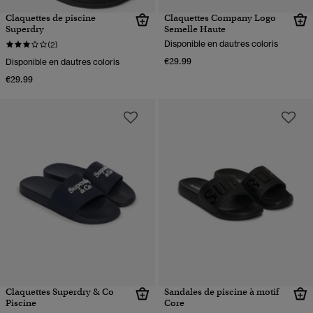
Claquettes de piscine
Claquettes Company Logo
Superdry
Semelle Haute
Disponible en dautres coloris
(2)
€29.99
Disponible en dautres coloris
€29.99
Claquettes Superdry & Co
Sandales de piscine à motif
Piscine
Core