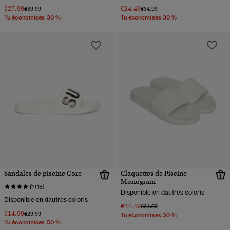
€27.99
€24.49
Prix réduit de
à
Prix réduit de
à
€39.99
€34.99
Tu économises 30 %
Tu économises 30 %
Sandales de piscine Core
Claquettes de Piscine
Monogram
(18)
Disponible en dautres coloris
Disponible en dautres coloris
€24.49
Prix réduit de
à
€34.99
€14.99
Prix réduit de
à
€29.99
Tu économises 30 %
Tu économises 50 %