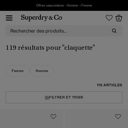
Offres saisonnières -
Homme
|
Femme
0
119 résultats pour
"claquette"
Femme
Homme
119 ARTICLES
FILTRER ET TRIER