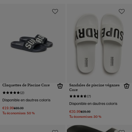
Claquettes de Piscine Core
Sandales de piscine véganes
Core
(2)
(7)
Disponible en dautres coloris
Disponible en dautres coloris
€19.99
Prix réduit de
à
€39.99
€20.99
Prix réduit de
à
€29.99
Tu économises 50 %
Tu économises 30 %