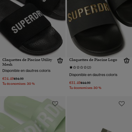
Claquettes de Piscine Utility
Claquettes de Piscine Logo
Mesh
(2)
Disponible en dautres coloris
Disponible en dautres coloris
€24.49
Prix réduit de
à
€34.99
€31.49
Prix réduit de
à
€44.99
Tu économises 30 %
Tu économises 30 %