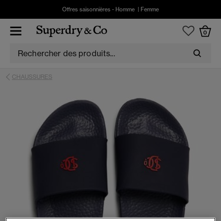
Offres saisonnières -
Homme
|
Femme
0
CHAUSSURES