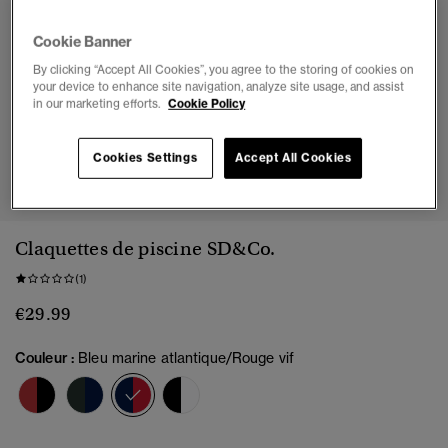
Cookie Banner
By clicking “Accept All Cookies”, you agree to the storing of cookies on
your device to enhance site navigation, analyze site usage, and assist
in our marketing efforts.
Cookie Policy
Cookies Settings
Accept All Cookies
1
2
3
4
5
6
7
8
Claquettes de piscine SD&Co.
(1)
€29.99
Couleur :
Bleu marine atlantique/Rouge vif
sélectionné