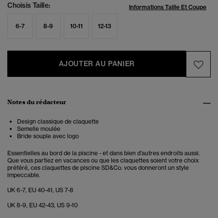
Choisis Taille:
Informations Taille Et Coupe
6-7
8-9
10-11
12-13
AJOUTER AU PANIER
Notes du rédacteur
Design classique de claquette
Semelle moulée
Bride souple avec logo
Essentielles au bord de la piscine - et dans bien d'autres endroits aussi.
Que vous partiez en vacances ou que les claquettes soient votre choix
préféré, ces claquettes de piscine SD&Co. vous donneront un style
impeccable.
UK 6-7, EU 40-41, US 7-8
UK 8-9, EU 42-43, US 9-10