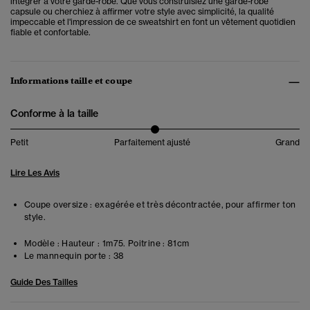
intégrer à votre garde-robe. Que vous construisiez une garde-robe
capsule ou cherchiez à affirmer votre style avec simplicité, la qualité
impeccable et l'impression de ce sweatshirt en font un vêtement quotidien
fiable et confortable.
Informations taille et coupe
Conforme à la taille
Petit
Parfaitement ajusté
Grand
Lire Les Avis
Coupe oversize : exagérée et très décontractée, pour affirmer ton
style.
Modèle :
Hauteur : 1m75. Poitrine : 81cm
Le mannequin porte :
38
Guide Des Tailles