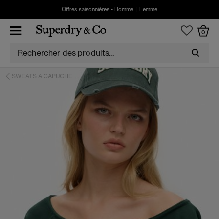
Offres saisonnières -
Homme
|
Femme
0
SWEATS A CAPUCHE