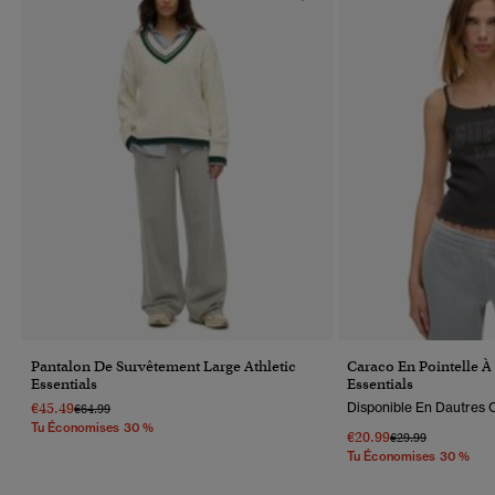
Pantalon De Survêtement Large Athletic
Caraco En Pointelle À 
Essentials
Essentials
€45.49
Disponible En Dautres C
Prix Réduit De
À
€64.99
Tu Économises 30 %
€20.99
Prix Réduit De
À
€29.99
Tu Économises 30 %