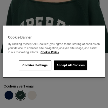
Cookie Banner
1
2
3
4
5
By clicking “Accept All Cookies”, you agree to the storing of cookies on
your device to enhance site navigation, analyze site usage, and assist
in our marketing efforts.
Cookie Policy
Sweatshirt Bardot Athletic Essentials
Cookies Settings
Accept All Cookies
(5)
€64.99
Couleur :
vert émail
sélectionné