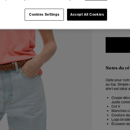
Choisis Taille
Cookies Settings
Accept All Cookies
34
3
Notes du r
Opte pour notr
au top. Simple 
shirt est idéal
Coupe décon
Juste comme 
Col V
Manches co
4
5
6
Couture da
Logo brodé
Écusson si