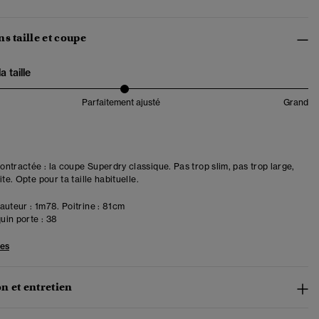
s taille et coupe
 taille
Parfaitement ajusté
Grand
ntractée : la coupe Superdry classique. Pas trop slim, pas trop large,
ite. Opte pour ta taille habituelle.
uteur : 1m78. Poitrine : 81cm
in porte :
38
les
n et entretien