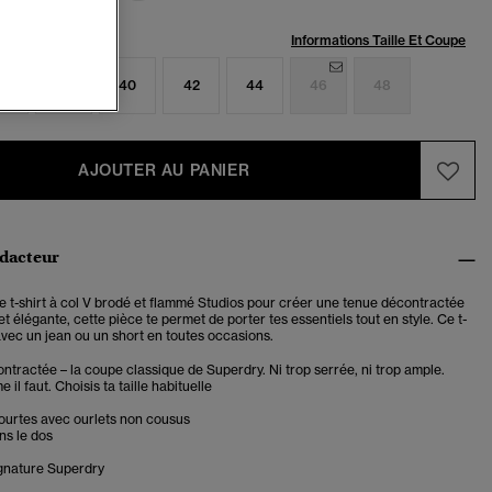
:
Informations Taille Et Coupe
6
38
40
42
44
46
48
AJOUTER AU PANIER
édacteur
e t-shirt à col V brodé et flammé Studios pour créer une tenue décontractée
et élégante, cette pièce te permet de porter tes essentiels tout en style. Ce t-
 avec un jean ou un short en toutes occasions.
tractée – la coupe classique de Superdry. Ni trop serrée, ni trop ample.
il faut. Choisis ta taille habituelle
urtes avec ourlets non cousus
ns le dos
gnature Superdry