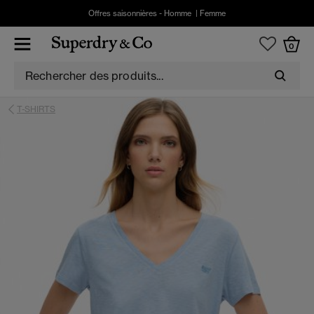
Offres saisonnières -
Homme
|
Femme
0
T-SHIRTS