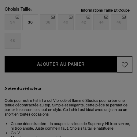
Choisis Taille:
Informations Taille Et Coupe
34
36
38
40
42
44
46
48
AJOUTER AU PANIER
Notes du rédacteur
Opte pour notre t-shirt à col V brodé et flammé Studios pour créer une
tenue décontractée au top. Simple et élégante, cette pièce te permet de
porter tes essentiels tout en style. Ce t-shirt est idéal avec un jean ou un
short en toutes occasions.
Coupe décontractée – la coupe classique de Superdry. Ni trop serrée,
ni trop ample. Juste comme il faut. Choisis ta taille habituelle
Col V