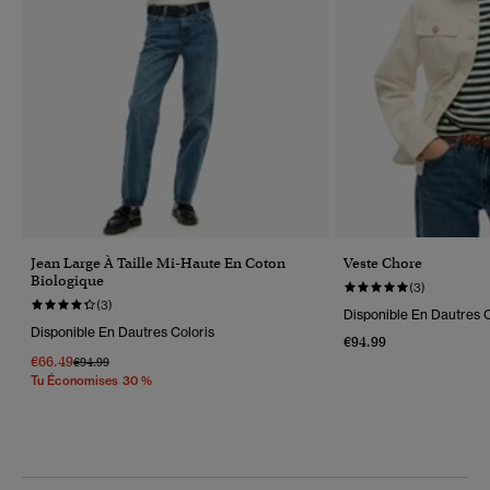
Jean Large À Taille Mi-Haute En Coton
Veste Chore
Biologique
(3)
(3)
Disponible En Dautres C
Disponible En Dautres Coloris
€94.99
€66.49
Prix Réduit De
À
€94.99
Tu Économises 30 %