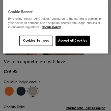
Cookie Banner
By clicking “Accept All Cookies”, you agree to the storing of cookies on
your device to enhance site navigation, analyze site usage, and assist
in our marketing efforts.
Cookie Policy
1
2
3
4
5
6
7
8
Cookies Settings
Accept All Cookies
Veste à capuche en twill lavé
€99.99
Couleur :
beige cactus
sélectionné
Choisis Taille:
Informations Taille Et Coupe