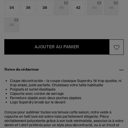
34
36
38
40
42
44
46
48
AJOUTER AU PANIER
Notes du rédacteur
Coupe décontractée – la coupe classique Superdry. Ni trop ajustée, ni
trop ample, juste parfaite. Choisissez votre taille habituelle
Poignets et ourlet élastiqués
Capuche avec cordon de serrage
Fermeture zippée avec deux poches zippées
Logo Superdry brodé sur le devant
Conçue pour sublimer toutes vos tenues cette saison, notre veste à
capuche en twill lavé est sobre mais parfaitement élégante. Pièce
véritablement polyvalente grâce à son look minimaliste, associez-la à votre
denim et t-shirt préférés pour un style plus décontracté, ou à un tricot et