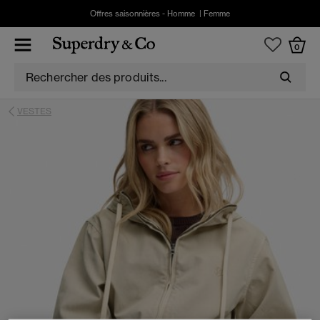
Offres saisonnières -
Homme
|
Femme
0
VESTES