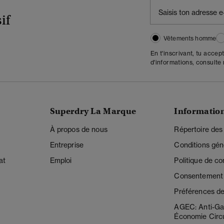
if
Vêtements homme
En t'inscrivant, tu accep
d'informations, consulte
Superdry La Marque
Informatio
À propos de nous
Répertoire des
Entreprise
Conditions gén
at
Emploi
Politique de con
Consentement r
Préférences de
AGEC: Anti-Ga
Économie Circu