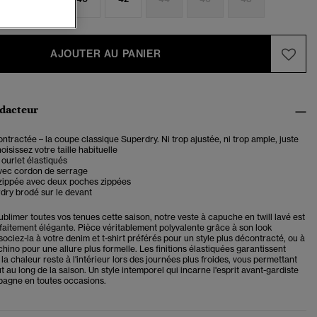
AJOUTER AU PANIER
édacteur
tractée – la coupe classique Superdry. Ni trop ajustée, ni trop ample, juste
oisissez votre taille habituelle
 ourlet élastiqués
ec cordon de serrage
zippée avec deux poches zippées
dry brodé sur le devant
limer toutes vos tenues cette saison, notre veste à capuche en twill lavé est
faitement élégante. Pièce véritablement polyvalente grâce à son look
sociez-la à votre denim et t-shirt préférés pour un style plus décontracté, ou à
 chino pour une allure plus formelle. Les finitions élastiquées garantissent
a chaleur reste à l'intérieur lors des journées plus froides, vous permettant
ut au long de la saison. Un style intemporel qui incarne l'esprit avant-gardiste
agne en toutes occasions.