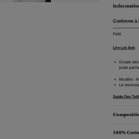
Information
Conforme à la
Petit
Lire Les Avis
Coupe déco
juste parfa
Modèle :
Ha
Le mannequ
Guide Des Tail
Compositio
100% Cotto