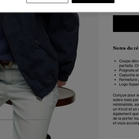
Notes du r
Coupe décon
parfaite. Ch
Poignets et
Capuche av
Fermeture 
Logo Super
Conçue pour sub
sobre mais par
minimaliste, as
un tricot et un
également que l
de la porter to
5
6
7
8
et vous accomp