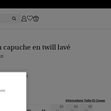
0
à capuche en twill lavé
(2)
eu marine profond
sélectionné
site
:
Informations Taille Et Coupe
6
38
40
42
44
46
48