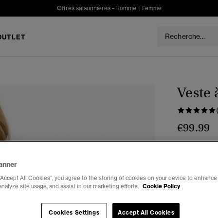
Offres saisonnières -
Homme
|
Femme
OUTLET
Veste 
€99.99
Couleur :
bl
anner
“Accept All Cookies”, you agree to the storing of cookies on your device to enhance 
analyze site usage, and assist in our marketing efforts.
Cookie Policy
Choisis Taille
Cookies Settings
Accept All Cookies
34
3