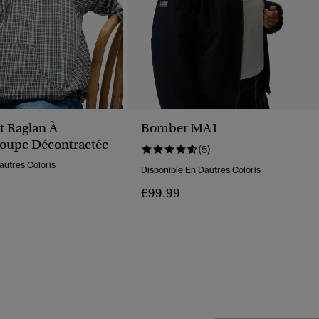
t Raglan À
Bomber MA1
oupe Décontractée
(5)
autres Coloris
Disponible En Dautres Coloris
€99.99