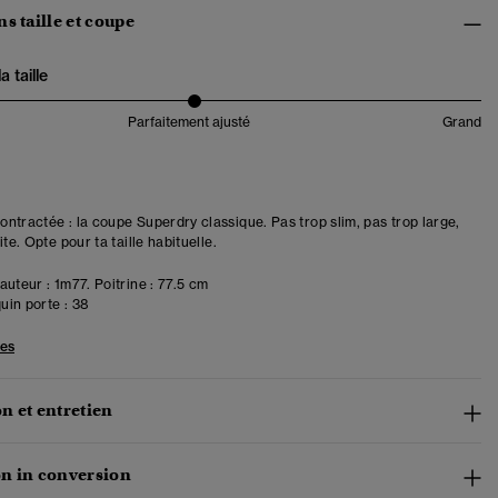
s taille et coupe
 taille
Parfaitement ajusté
Grand
ntractée : la coupe Superdry classique. Pas trop slim, pas trop large,
ite. Opte pour ta taille habituelle.
uteur : 1m77. Poitrine : 77.5 cm
in porte :
38
les
n et entretien
n in conversion