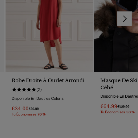
Robe Droite À Ourlet Arrondi
Masque De Ski
Cébé
(2)
Disponible En Dautres
Disponible En Dautres Coloris
€64.99
Prix Réduit D
À
€129.99
€24.00
Prix Réduit De
À
€79.99
Tu Économises 50 %
Tu Économises 70 %