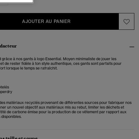
AJOUTER AU PANIER
édacteur
 grâce à nos gants à logo Essential. Moyen minimaliste de jouer les
et de rester fidèle à ton style authentique, ces gants sont parfaits pour
rt lorsque le temps se rafraîchit.
telés
uperdry
 des matériaux recyclés provenant de différentes sources pour fabriquer nos
er un nouvel objectif aux matériaux mis au rebut, limiter les déchets et
ntité de carbone émise pour la production de ce vêtement par rapport aux
 disponibles.
s taille et coupe