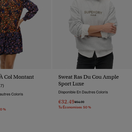
À Col Montant
Sweat Ras Du Cou Ample
Sport Luxe
17)
Disponible En Dautres Coloris
autres Coloris
€32.49
Prix Réduit De
À
€64.99
éduit De
À
Tu Économises 50 %
70 %