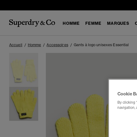
HOMME
FEMME
MARQUES
Accueil
Homme
Accessoires
Gants à logo unisexes Essential
Cookie B
By clicking 
navigation, 