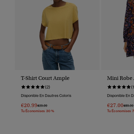
T-Shirt Court Ample
Mini Robe 
(2)
(
Disponible En Dautres Coloris
Disponible En D
€20.99
€27.00
Prix Réduit De
À
Prix R
€29.99
€89.99
Tu Économises 30 %
Tu Économises 