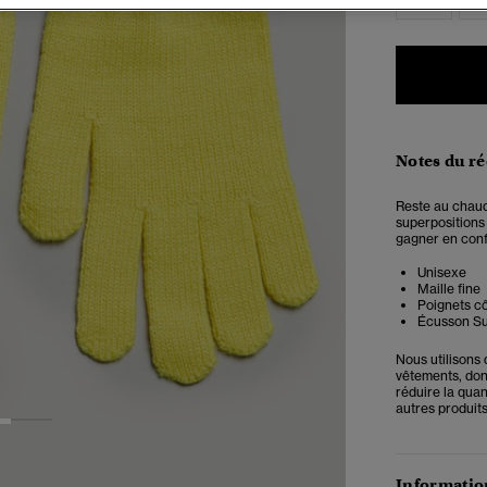
Notes du r
Reste au chaud
superpositions 
gagner en confo
Unisexe
Maille fine
Poignets cô
Écusson S
Nous utilisons
vêtements, donn
réduire la qua
autres produits
2
Information