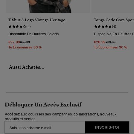
T-Shirt À Logo Vintage Heritage
Tongs Code Core Spor
(4)
(4)
Disponible En Dautres Coloris
Disponible En Dautres C
€27.99
€20.99
Prix Réduit De
À
Prix Réduit De
À
€39.99
€29.99
Tu Économises 30 %
Tu Économises 30 %
Aussi Achetés...
Débloquer Un Accès Exclusif
Accédez aux coulisses des campagnes, collaborations, nouveaux
produits et ventes.
INSCRIS-TOI