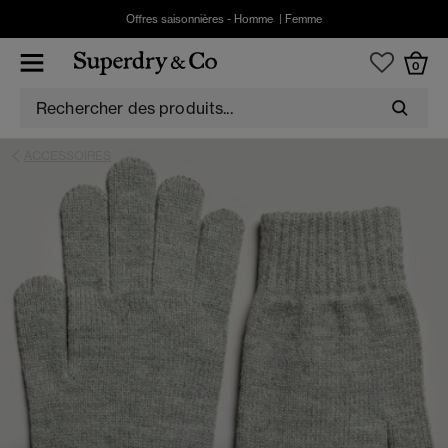
Offres saisonnières -
Homme
|
Femme
0
ACCESSOIRES