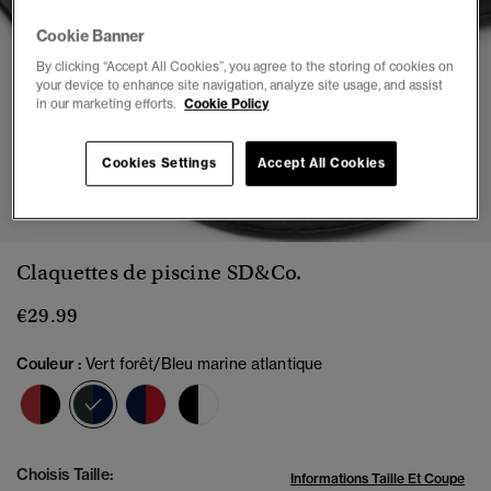
Cookie Banner
By clicking “Accept All Cookies”, you agree to the storing of cookies on
your device to enhance site navigation, analyze site usage, and assist
in our marketing efforts.
Cookie Policy
Cookies Settings
Accept All Cookies
1
2
3
4
5
6
7
Claquettes de piscine SD&Co.
€29.99
Couleur :
Vert forêt/Bleu marine atlantique
sélectionné
Choisis Taille:
Informations Taille Et Coupe