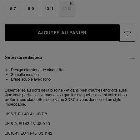
6-7
8-9
10-11
12-13
AJOUTER AU PANIER
Notes du rédacteur
Design classique de claquette
Semelle moulée
Bride souple avec logo
Essentielles au bord de la piscine - et dans bien d'autres endroits aussi.
Que vous partiez en vacances ou que les claquettes soient votre choix
préféré, ces claquettes de piscine SD&Co. vous donneront un style
impeccable.
UK 6-7, EU 40-41, US 7-8
UK 8-9, EU 42-43, US 9-10
UK 10-11, EU 44-45, US 11-12