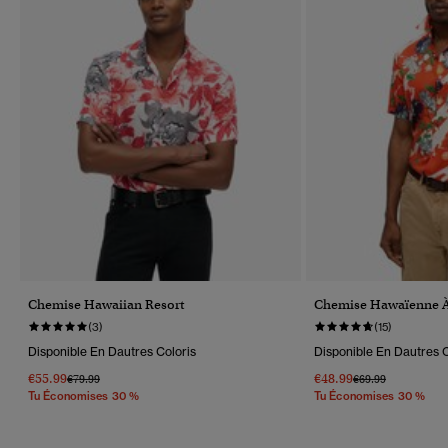
Chemise Hawaiian Resort
Chemise Hawaïenne À
(3)
(15)
Disponible En Dautres Coloris
Disponible En Dautres C
€55.99
€48.99
Prix Réduit De
À
Prix Réduit De
À
€79.99
€69.99
Tu Économises 30 %
Tu Économises 30 %