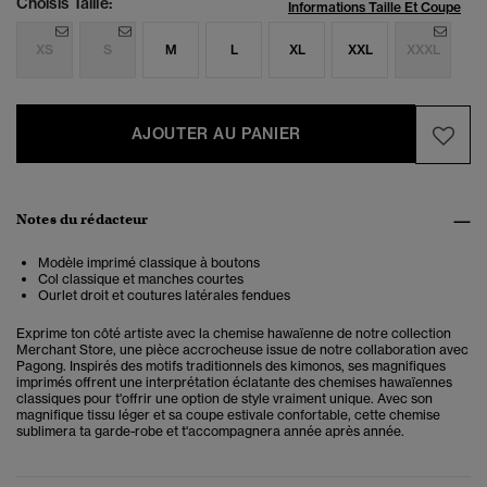
Choisis Taille:
Informations Taille Et Coupe
XS
S
M
L
XL
XXL
XXXL
AJOUTER AU PANIER
Notes du rédacteur
Modèle imprimé classique à boutons
Col classique et manches courtes
Ourlet droit et coutures latérales fendues
Exprime ton côté artiste avec la chemise hawaïenne de notre collection
Merchant Store, une pièce accrocheuse issue de notre collaboration avec
Pagong. Inspirés des motifs traditionnels des kimonos, ses magnifiques
imprimés offrent une interprétation éclatante des chemises hawaïennes
classiques pour t'offrir une option de style vraiment unique. Avec son
magnifique tissu léger et sa coupe estivale confortable, cette chemise
sublimera ta garde-robe et t'accompagnera année après année.