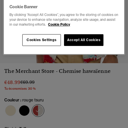
Cookie Banner
By clicking “Accept All Cookies”, you agree to the storing of cookies on
your device to enhance site navigation, analyze site usage, and assist
in our marketing efforts.
Cookie Policy
Cookies Settings
Accept All Cookies
1
2
3
4
5
The Merchant Store - Chemise hawaïenne
Prix réduit de
à
€48.99
€69.99
Tu économises 30 %
Couleur :
rouge tsuru
sélectionné