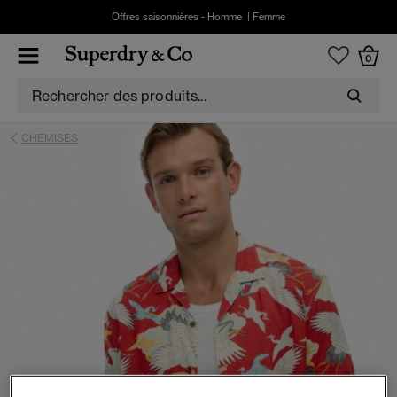
Offres saisonnières -
Homme
|
Femme
0
CHEMISES