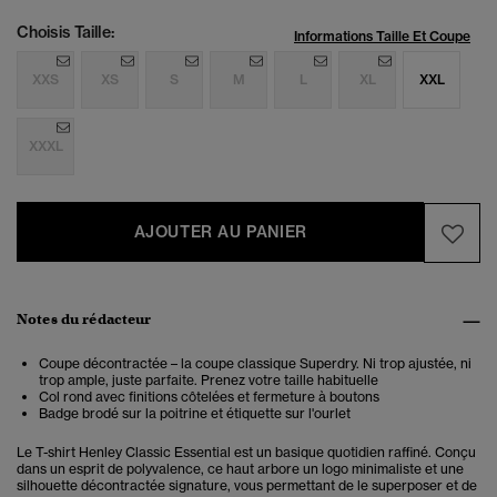
Choisis Taille:
Informations Taille Et Coupe
XXS
XS
S
M
L
XL
XXL
XXXL
AJOUTER AU PANIER
Notes du rédacteur
Coupe décontractée – la coupe classique Superdry. Ni trop ajustée, ni
trop ample, juste parfaite. Prenez votre taille habituelle
Col rond avec finitions côtelées et fermeture à boutons
Badge brodé sur la poitrine et étiquette sur l'ourlet
Le T-shirt Henley Classic Essential est un basique quotidien raffiné. Conçu
dans un esprit de polyvalence, ce haut arbore un logo minimaliste et une
silhouette décontractée signature, vous permettant de le superposer et de