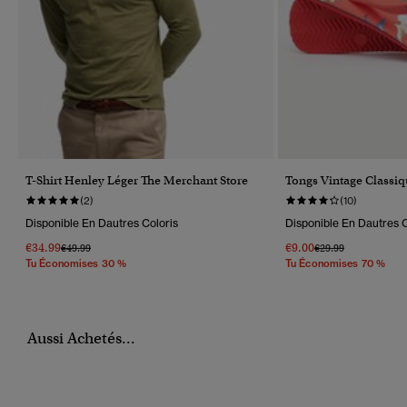
T-Shirt Henley Léger The Merchant Store
Tongs Vintage Classiq
(2)
(10)
Disponible En Dautres Coloris
Disponible En Dautres C
€34.99
€9.00
Prix Réduit De
À
Prix Réduit De
À
€49.99
€29.99
Tu Économises 30 %
Tu Économises 70 %
Aussi Achetés...