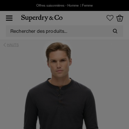
Offres saisonnières -
Homme
|
Femme
0
HAUTS