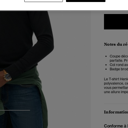
Notes du r
Coupe décon
parfaite. Pr
Col rond av
Badge brodé 
Le T-shirt Henl
polyvalence, c
vous permettan
une allure imp
Information
3
4
5
Conforme à la