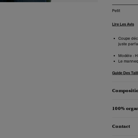
Petit
Lire Les Avis
Coupe déco
juste parfa
Modèle :
Ha
Le mannequ
Guide Des Tail
Compositio
100% organ
Contact