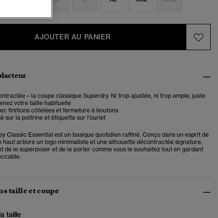
AJOUTER AU PANIER
édacteur
tractée – la coupe classique Superdry. Ni trop ajustée, ni trop ample, juste
enez votre taille habituelle
ec finitions côtelées et fermeture à boutons
sur la poitrine et étiquette sur l'ourlet
ey Classic Essential est un basique quotidien raffiné. Conçu dans un esprit de
e haut arbore un logo minimaliste et une silhouette décontractée signature,
t de le superposer et de le porter comme vous le souhaitez tout en gardant
eccable.
s taille et coupe
 taille