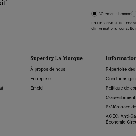
if
Vêtements homme
En t'inscrivant, tu accep
d'informations, consulte
Superdry La Marque
Informatio
À propos de nous
Répertoire des
Entreprise
Conditions gén
at
Emploi
Politique de con
Consentement r
Préférences de
AGEC: Anti-Ga
Économie Circu