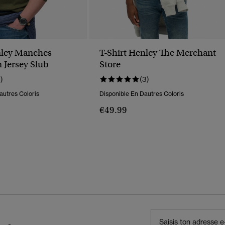
nley Manches
T-Shirt Henley The Merchant
 Jersey Slub
Store
1)
(3)
autres Coloris
Disponible En Dautres Coloris
€49.99