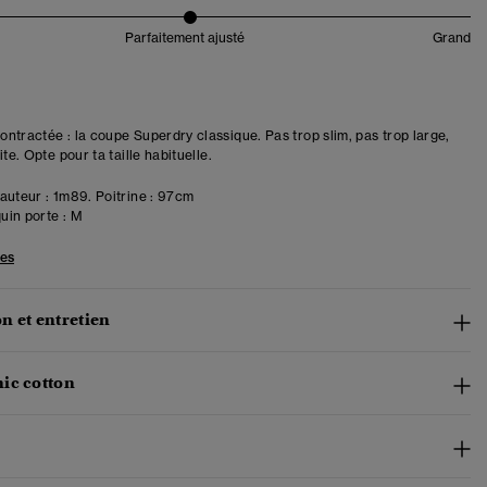
Parfaitement ajusté
Grand
ntractée : la coupe Superdry classique. Pas trop slim, pas trop large,
ite. Opte pour ta taille habituelle.
uteur : 1m89. Poitrine : 97cm
in porte :
M
les
n et entretien
ic cotton