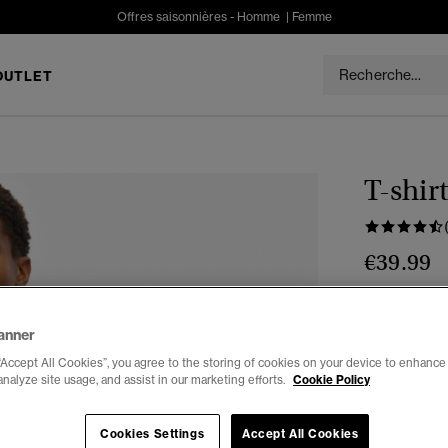
Offres saisonnières -
Homme
|
Femme
OUTLET
T-shir
€39.99
Couleur :
mét
anner
“Accept All Cookies”, you agree to the storing of cookies on your device to enhance 
analyze site usage, and assist in our marketing efforts.
Cookie Policy
Choisis Taille
Cookies Settings
Accept All Cookies
XXS
X