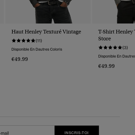
Haut Henley Texturé Vintage
T-Shirt Henley
Store
(11)
(3)
Disponible En Dautres Coloris
Disponible En Dautres
€49.99
€49.99
INSCRIS-TOI