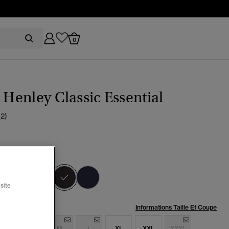
0
t Henley Classic Essential
(2)
éorite noir
sélectionné
site
:
Informations Taille Et Coupe
S
S
M
L
XL
XXL
XXXL