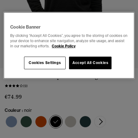
Cookie Banner
By clicking “Accept All Cookies”, you agree to the storing of cookies on
your device to enhance site navigation, analyze site usage, and assist
in our marketing efforts.
Cookie Policy
1
2
3
4
5
6
Cookies Settings
Accept All Cookies
Sweatshirt Demi-Zip Essential Logo
(9)
€74.99
Couleur :
noir
sélectionné