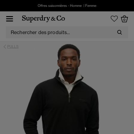
Offres saisonnières -
Homme
|
Femme
0
PULLS