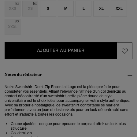
XXS
XS
S
M
L
XL
XXL
XXXL
AJOUTER AU PANIER
Notes du rédacteur
Notre Sweatshirt Demi-Zip Essential Logo est la pièce parfaite pour
compléter vos essentiels.
Alliant l'élégance raffinée d'un col demi-zip au
confort décontracté d'un sweatshirt, cette pièce douce de style
universitaire est le choix idéal pour accompagner votre style authentique.
Avec sa broderie nostalgique, ce sweatshirt confortable se mariera
parfaitement avec un jean et des baskets pour un look décontracté sans
effort et s'adapte à toutes les occasions.
Coupe ajustée – conçue pour épouser le corps et offrir un look plus
structuré
Col demi-zip