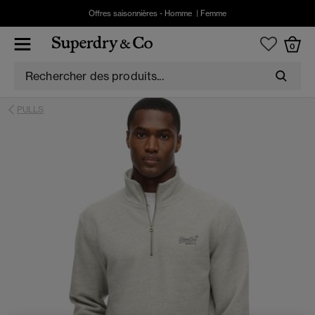
Offres saisonnières -
Homme
|
Femme
0
PULLS