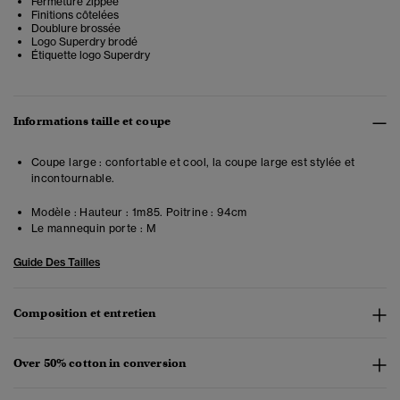
Fermeture zippée
Finitions côtelées
Doublure brossée
Logo Superdry brodé
Étiquette logo Superdry
Informations taille et coupe
Coupe large : confortable et cool, la coupe large est stylée et
incontournable.
Modèle :
Hauteur : 1m85. Poitrine : 94cm
Le mannequin porte :
M
Guide Des Tailles
Composition et entretien
Over 50% cotton in conversion