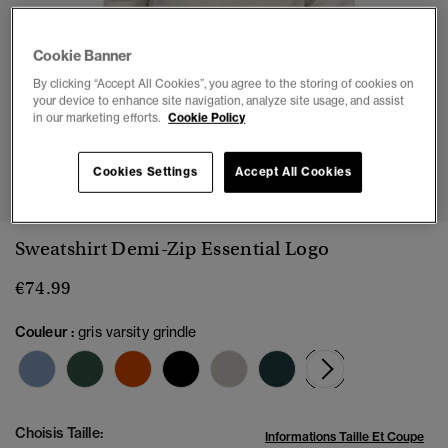
Cookie Banner
By clicking “Accept All Cookies”, you agree to the storing of cookies on
your device to enhance site navigation, analyze site usage, and assist
in our marketing efforts.
Cookie Policy
1
2
3
4
5
Cookies Settings
Accept All Cookies
Sweatshirt Demi-Zip Essential Logo
€74.99
Couleur :
gris varsity grindle
sélectionné
Choisis Taille:
Informations Taille Et Coupe