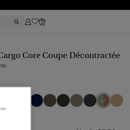
0
 Cargo Core Coupe Décontractée
(10)
mouflage outline
sélectio
site