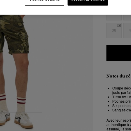
Choisis Taille
28
2
38
4
Notes du r
Coupe décon
juste parfai
Tissu twill 
Poches pri
Six poches
Sangles d'a
4
5
6
7
Avec leur espr
authentique à 
assumé, ils so