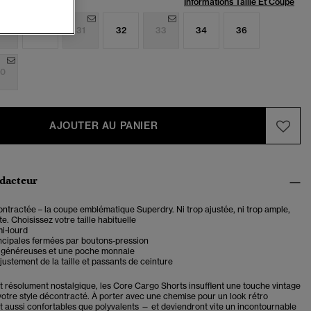
:
Informations Taille Et Coupe
9
30
31
32
33
34
36
0
AJOUTER AU PANIER
édacteur
tractée – la coupe emblématique Superdry. Ni trop ajustée, ni trop ample,
te. Choisissez votre taille habituelle
mi-lourd
ncipales fermées par boutons-pression
 généreuses et une poche monnaie
justement de la taille et passants de ceinture
it résolument nostalgique, les Core Cargo Shorts insufflent une touche vintage
votre style décontracté. À porter avec une chemise pour un look rétro
nt aussi confortables que polyvalents — et deviendront vite un incontournable