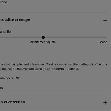
-robe.
s taille et coupe
 taille
Parfaitement ajusté
Grand
e : tout simplement classique. C'est la coupe traditionnelle, qui offre une
e liberté de mouvement sans être trop large ou ample.
in porte :
32
les
n et entretien