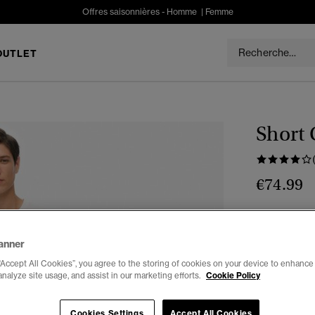
Offres saisonnières -
Homme
|
Femme
OUTLET
Short
€74.99
Couleur :
ca
anner
“Accept All Cookies”, you agree to the storing of cookies on your device to enhance 
analyze site usage, and assist in our marketing efforts.
Cookie Policy
Cookies Settings
Accept All Cookies