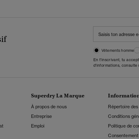
if
Vêtements homme
En t'inscrivant, tu accep
d'informations, consulte
Superdry La Marque
Informatio
À propos de nous
Répertoire des
Entreprise
Conditions gén
at
Emploi
Politique de con
Consentement r