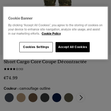
Cookie Banner
By clicking “Accept All Cookies”, you agree to the storing of cookies on
your device to enhance site navigation, analyze site usage, and assist
in our marketing efforts.
Cookie Policy
1
2
3
4
5
6
7
Cookies Settings
Accept All Cookies
Short Cargo Core Coupe Décontractée
(10)
€74.99
Couleur :
camouflage outline