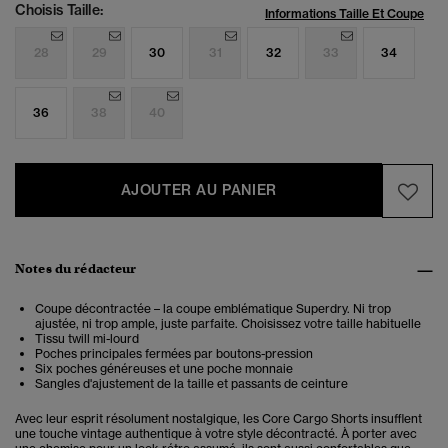
Choisis Taille:
Informations Taille Et Coupe
28
29
30
31
32
33
34
36
38
40
AJOUTER AU PANIER
Notes du rédacteur
Coupe décontractée – la coupe emblématique Superdry. Ni trop
ajustée, ni trop ample, juste parfaite. Choisissez votre taille habituelle
Tissu twill mi-lourd
Poches principales fermées par boutons-pression
Six poches généreuses et une poche monnaie
Sangles d'ajustement de la taille et passants de ceinture
Avec leur esprit résolument nostalgique, les Core Cargo Shorts insufflent
une touche vintage authentique à votre style décontracté. À porter avec