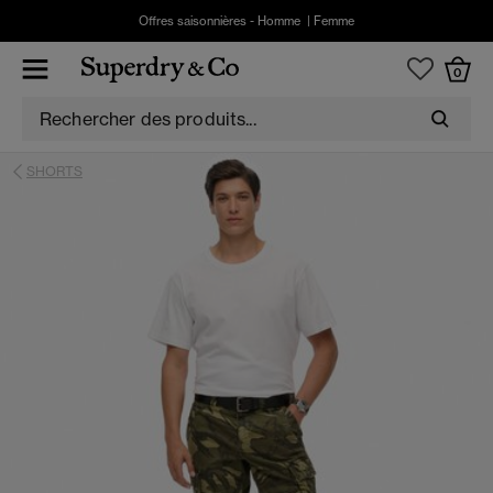
Offres saisonnières -
Homme
|
Femme
0
SHORTS