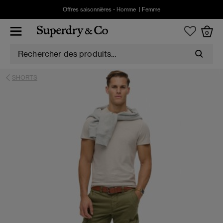
Offres saisonnières -
Homme
|
Femme
0
SHORTS