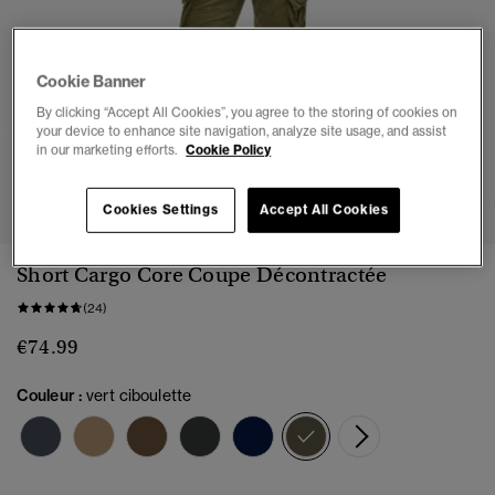
Cookie Banner
By clicking “Accept All Cookies”, you agree to the storing of cookies on
your device to enhance site navigation, analyze site usage, and assist
in our marketing efforts.
Cookie Policy
1
2
3
4
5
6
7
8
Cookies Settings
Accept All Cookies
Short Cargo Core Coupe Décontractée
(24)
€74.99
Couleur :
vert ciboulette
sélectionné