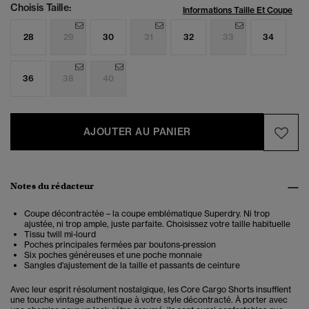
Choisis Taille:
Informations Taille Et Coupe
28
29
30
31
32
33
34
36
38
40
AJOUTER AU PANIER
Notes du rédacteur
Coupe décontractée – la coupe emblématique Superdry. Ni trop
ajustée, ni trop ample, juste parfaite. Choisissez votre taille habituelle
Tissu twill mi-lourd
Poches principales fermées par boutons-pression
Six poches généreuses et une poche monnaie
Sangles d'ajustement de la taille et passants de ceinture
Avec leur esprit résolument nostalgique, les Core Cargo Shorts insufflent
une touche vintage authentique à votre style décontracté. À porter avec