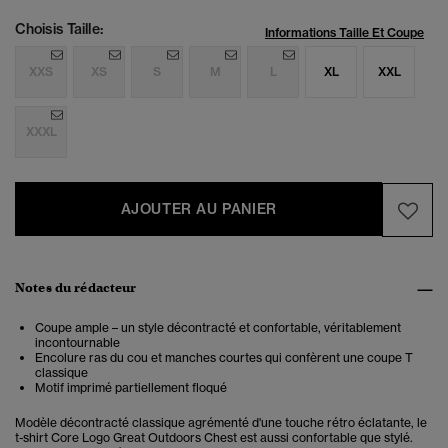
Choisis Taille:
Informations Taille Et Coupe
XXS
XS
S
M
L
XL
XXL
XXXL
AJOUTER AU PANIER
Notes du rédacteur
Coupe ample – un style décontracté et confortable, véritablement
incontournable
Encolure ras du cou et manches courtes qui confèrent une coupe T
classique
Motif imprimé partiellement floqué
Modèle décontracté classique agrémenté d'une touche rétro éclatante, le
t-shirt Core Logo Great Outdoors Chest est aussi confortable que stylé.