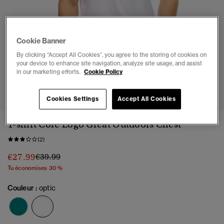
Cookie Banner
By clicking “Accept All Cookies”, you agree to the storing of cookies on
your device to enhance site navigation, analyze site usage, and assist
in our marketing efforts.
Cookie Policy
1
2
3
4
5
6
7
Cookies Settings
Accept All Cookies
T-shirt Core Logo Great Outdoors Chest
(2)
Prix réduit de
à
€27.99
€39.99
Tu économises 30 %
Couleur :
optic
sélectionné