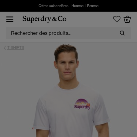
Offres saisonnières -
Homme
|
Femme
0
T-SHIRTS