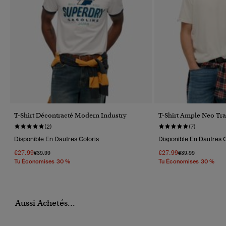
T-Shirt Décontracté Modern Industry
T-Shirt Ample Neo Tra
(2)
(7)
Disponible En Dautres Coloris
Disponible En Dautres C
€27.99
€27.99
Prix Réduit De
À
Prix Réduit De
À
€39.99
€39.99
Tu Économises 30 %
Tu Économises 30 %
Aussi Achetés...