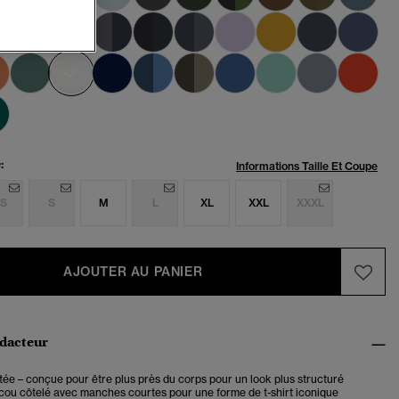
sélectionné
:
Informations Taille Et Coupe
S
S
M
L
XL
XXL
XXXL
AJOUTER AU PANIER
édacteur
ée – conçue pour être plus près du corps pour un look plus structuré
cou côtelé avec manches courtes pour une forme de t-shirt iconique