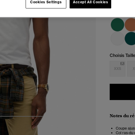
Cookies Settings
Accept All Cookies
Choisis Taille
XXS
X
Notes du r
4
5
6
7
Coupe ajust
Col ras-du-