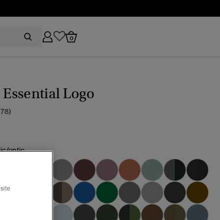
0
t Essential Logo
(78)
ic/optic
site