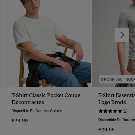
3 POUR 65€
NOU
T-Shirt Classic Pocket Coupe
T-Shirt Essent
Décontractée
Logo Brodé
Disponible En Dautres Coloris
(2)
€29.99
Disponible En Dautres
€29.99