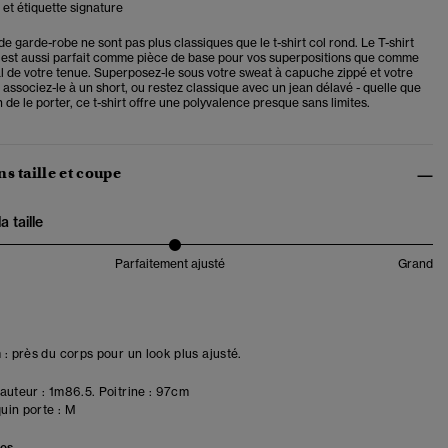
et étiquette signature
de garde-robe ne sont pas plus classiques que le t-shirt col rond. Le T-shirt
 est aussi parfait comme pièce de base pour vos superpositions que comme
l de votre tenue. Superposez-le sous votre sweat à capuche zippé et votre
 associez-le à un short, ou restez classique avec un jean délavé - quelle que
n de le porter, ce t-shirt offre une polyvalence presque sans limites.
s taille et coupe
 taille
Parfaitement ajusté
Grand
 : près du corps pour un look plus ajusté.
uteur : 1m86.5. Poitrine : 97cm
in porte :
M
les