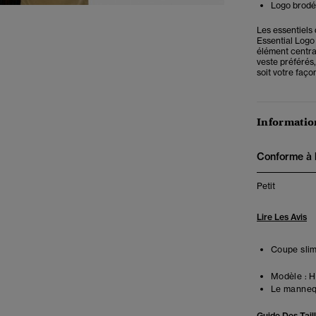
Logo brodé 
Les essentiels 
Essential Logo
élément centra
veste préférés,
soit votre faço
Information
Conforme à la
Petit
Lire Les Avis
Coupe slim
Modèle :
Ha
Le mannequ
Guide Des Tail