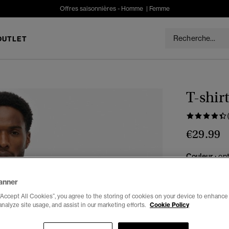
Offres saisonnières -
Homme
|
Femme
OUTLET
T-shir
€29.99
Couleur :
opt
anner
“Accept All Cookies”, you agree to the storing of cookies on your device to enhance 
analyze site usage, and assist in our marketing efforts.
Cookie Policy