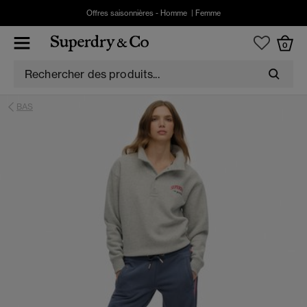
Offres saisonnières -
Homme
|
Femme
0
BAS