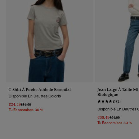
T-Shirt À Poche Athletic Essential
Jean Large À Taille M
Biologique
Disponible En Dautres Coloris
(3)
€24.49
Prix Réduit De
À
€34.99
Disponible En Dautres C
Tu Économises 30 %
€66.49
Prix Réduit De
À
€94.99
Tu Économises 30 %