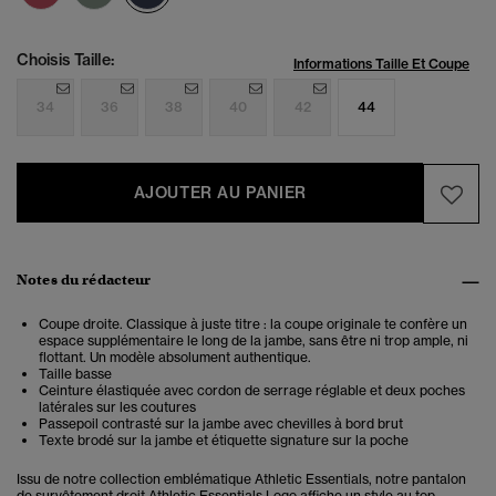
Choisis Taille:
Informations Taille Et Coupe
34
36
38
40
42
44
AJOUTER AU PANIER
Notes du rédacteur
Coupe droite. Classique à juste titre : la coupe originale te confère un
espace supplémentaire le long de la jambe, sans être ni trop ample, ni
flottant. Un modèle absolument authentique.
Taille basse
Ceinture élastiquée avec cordon de serrage réglable et deux poches
latérales sur les coutures
Passepoil contrasté sur la jambe avec chevilles à bord brut
Texte brodé sur la jambe et étiquette signature sur la poche
Issu de notre collection emblématique Athletic Essentials, notre pantalon
de survêtement droit Athletic Essentials Logo affiche un style au top.