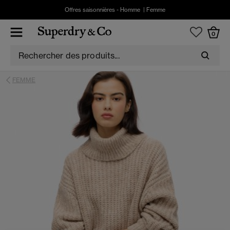
Offres saisonnières -
Homme
|
Femme
0
FEMME