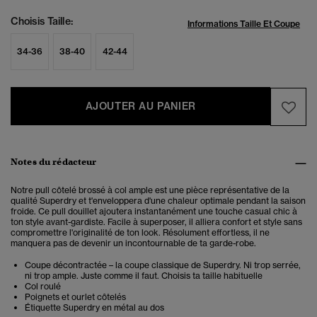
Choisis Taille:
Informations Taille Et Coupe
34-36
38-40
42-44
AJOUTER AU PANIER
Notes du rédacteur
Notre pull côtelé brossé à col ample est une pièce représentative de la
qualité Superdry et t'enveloppera d'une chaleur optimale pendant la saison
froide.
Ce pull douillet ajoutera instantanément une touche casual chic à
ton style avant-gardiste. Facile à superposer, il alliera confort et style sans
compromettre l'originalité de ton look. Résolument effortless, il ne
manquera pas de devenir un incontournable de ta garde-robe.
Coupe décontractée – la coupe classique de Superdry. Ni trop serrée,
ni trop ample. Juste comme il faut. Choisis ta taille habituelle
Col roulé
Poignets et ourlet côtelés
Étiquette Superdry en métal au dos