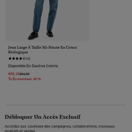
Jean Large À Taille Mi-Haute En Coton
Biologique
(3)
Disponible En Dautres Coloris
€66.49
Prix Réduit De
À
€94.99
Tu Économises 30 %
Débloquer Un Accès Exclusif
Accédez aux coulisses des campagnes, collaborations, nouveaux
produits et ventes.